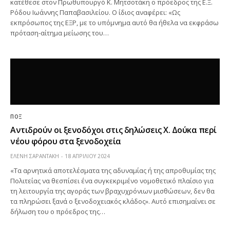
κατέθεσε στον Πρωθυπουργό Κ. Μητσοτάκη ο πρόεδρος της Ε.Ξ.
Ρόδου Ιωάννης Παπαβασιλείου. Ο ίδιος αναφέρει: «Ως
εκπρόσωπος της ΕΞΡ, με το υπόμνημα αυτό θα ήθελα να εκφράσω
πρόταση-αίτημα μείωσης του…
ΠΟΞ
Αντιδρούν οι ξενοδόχοι στις δηλώσεις Χ. Δούκα περί
νέου φόρου στα ξενοδοχεία
ΕΛΕΝΗ ΣΑΡΑΝΤΑΚΗ
18 ΑΠΡΙΛΊΟΥ 2024
«Τα αρνητικά αποτελέσματα της αδυναμίας ή της απροθυμίας της
Πολιτείας να θεσπίσει ένα συγκεκριμένο νομοθετικό πλαίσιο για
τη λειτουργία της αγοράς των βραχυχρόνιων μισθώσεων, δεν θα
τα πληρώσει ξανά ο ξενοδοχειακός κλάδος». Αυτό επισημαίνει σε
δήλωση του ο πρόεδρος της…