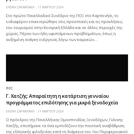
ΕΛΕΝΗ ΣΑΡΑΝΤΑΚΗ
11 ΜΑΡΤΊΟΥ 2024
Στο πρώτο Πανελλαδικό Συνέδριο της ΠΟΞ στο Καρπενήσι, το
ενδιαφέρον επικεντρώθηκε στις προοπτικές και τις προκλήσεις
του τουρισμού στην Κεντρική Ελλάδα και σε άλλες περιοχές της
χώρας. Πέραν των ήδη υφιστάμενων προβλημάτων, όπως η
αυξημένη ανάγκη ενέργειας λόγω των καιρικών…
ΠΟΞ
Γ. Χατζής: Απαραίτητη η κατάρτιση γενναίου
προγράμματος επιδότησης για μικρά ξενοδοχεία
ΕΛΕΝΗ ΣΑΡΑΝΤΑΚΗ
11 ΜΑΡΤΊΟΥ 2024
Ο πρόεδρος της Πανελλήνιας Ομοσπονδίας Ξενοδόχων, Γιάννης
Χατζής, επεσήμανε τα όσα εμποδίζουν την ποιοτική αναβάθμιση
της ελληνικής φιλοξενίας κατά τη διάρκεια του 1ου Περιφερειακού