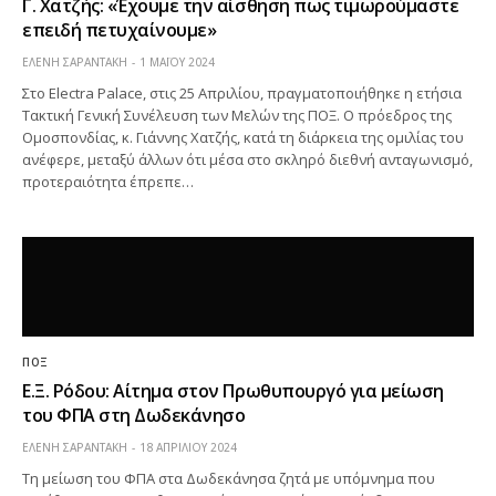
Γ. Χατζής: «Έχουμε την αίσθηση πως τιμωρούμαστε
επειδή πετυχαίνουμε»
ΕΛΕΝΗ ΣΑΡΑΝΤΑΚΗ
1 ΜΑΪ́ΟΥ 2024
Στο Electra Palace, στις 25 Απριλίου, πραγματοποιήθηκε η ετήσια
Τακτική Γενική Συνέλευση των Μελών της ΠΟΞ. Ο πρόεδρος της
Ομοσπονδίας, κ. Γιάννης Χατζής, κατά τη διάρκεια της ομιλίας του
ανέφερε, μεταξύ άλλων ότι μέσα στο σκληρό διεθνή ανταγωνισμό,
προτεραιότητα έπρεπε…
ΠΟΞ
Ε.Ξ. Ρόδου: Αίτημα στον Πρωθυπουργό για μείωση
του ΦΠΑ στη Δωδεκάνησο
ΕΛΕΝΗ ΣΑΡΑΝΤΑΚΗ
18 ΑΠΡΙΛΊΟΥ 2024
Τη μείωση του ΦΠΑ στα Δωδεκάνησα ζητά με υπόμνημα που