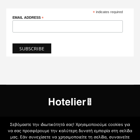
*
indicates required
EMAIL ADDRESS
*
NEWS
TOURISM
HOTEL TECH
SERVICES & FACILITIES
Σεβόμαστε την ιδιωτικότητά σας! Χρησιμοποιούμε cookies για
PROFILES
ΠΟΞ
ΔΙΑΦΗΜΙΣΗ
ΣΧΕΤΙΚΆ ΜΕ ΕΜΆΣ
να σας προσφέρουμε την καλύτερη δυνατή εμπειρία στη σελίδα
ΌΡΟΙ ΧΡΉΣΗΣ
ΠΟΛΙΤΙΚΉ ΓΙΑ ΤΑ COOKIES
μας. Εάν συνεχίσετε να χρησιμοποιείτε τη σελίδα, συναινείτε