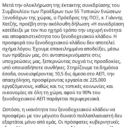
Μετά την ολοκλήρωση της έκτακτης συνεδρίασης του
Συμβουλίου των Προέδρων των 55 Τοπικών Ενώσεων
Ξενοδόχων της χώρας, ο Πρόεδρος της ΠΟΞ, κ. Γιάννης
Χατζής, προέβη στην ακόλουθη δήλωση: «Η συνεδρίαση
κατέδειξε με τον πιο ηχηρό τρόπο την ισχυρή ενότητα
και αποφασιστικότητα του ξενοδοχειακού κλάδου. Η
προσφορά του ξενοδοχειακού κλάδου δεν αποτελεί
σχήμα λόγου. Έχουμε επανειλημμένα αποδείξει, μέσω
των πράξεών μας, ότι ανταποκρινόμαστε στις
υποχρεώσεις μας, ξεπερνώντας συχνά τις προσδοκίες,
υπό οποιεσδήποτε συνθήκες. Στηρίζουμε τα δημόσια
έσοδα, συνεισφέροντας 10,5 δις άμεσα στο ΑΕΠ, την
απασχόληση, προσφέροντας εργασία σε 225,000
εργαζόμενους, καθώς και τις τοπικές κοινωνίες και
οικονομίες σε όλη τη χώρα, αφού το 90% του
ξενοδοχειακού ΑΕΠ παράγεται περιφερειακά.
Ωστόσο, η ικανότητα του ξενοδοχειακού κλάδου να
προσφέρει με τον μέγιστο δυνατό πολλαπλασιαστή δεν
εξαρτάται μόνο από εμάς. Οι πρόσφατες κυβερνητικές