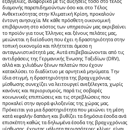
εξαγγελίες, αναφορικά με τις αυξήσεις τόσο στο τέλος
διαμονής παρεπιδημούντων όσο και στο Τέλος
Ανθεκτικότητας στην Κλιματική Κρίση, προκαλούν
έντονη ανησυχία. Με κάθε πρόσθετη οικονομική
επιβάρυνση στο κόστος των υπηρεσιών μας ακριβαίνει
το προϊόν για τους Έλληνες και ξένους πελάτες μας,
μειώνεται η διείσδυση που έχει η δραστηριότητα στην
τοπική οικονομία και πλήττεται άμεσα η
ανταγωνιστικότητά μας. Αυτά επιβεβαιώνονται από τις
αντιδράσεις της Γερμανικής Ένωσης Ταξιδίων (DRV),
αλλά και χιλιάδων ξένων πελατών που έχουν
κατακλύσει το διαδίκτυο με αρνητικά μηνύματα. Την
ίδια στιγμή, η δραστηριότητα της βραχυχρόνιας
μίσθωσης συνεχίζει να λειτουργεί ανεξέλεγκτα, χωρίς
κανόνες και περιορισμούς, παρά τις σοβαρές
κοινωνικές επιπτώσεις και τις στρεβλώσεις που
προκαλεί στην αγορά φιλοξενίας της χώρας μας.
Πρόκειται για μια δραστηριότητα που μειώνει τη μέση
κατά κεφαλήν δαπάνη και βυθίζει τα δημόσια έσοδα ανά
επισκέπτη καθώς τα δηλωμένα έσοδα της βραχυχρόνιας
μίσθωσης, έχοντας μάλιστα περισσότερες κλίνες, είναι