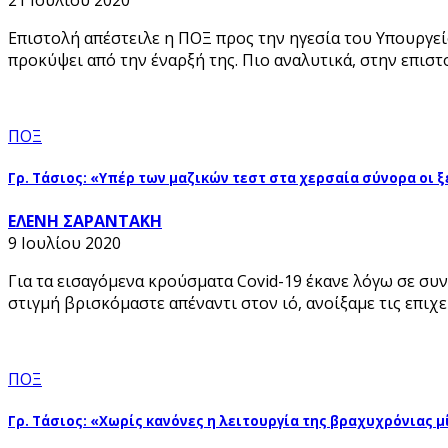
21 Ιουλίου 2020
Επιστολή απέστειλε η ΠΟΞ προς την ηγεσία του Υπουργε
προκύψει από την έναρξή της. Πιο αναλυτικά, στην επιστ
ΠΟΞ
Γρ. Τάσιος: «Υπέρ των μαζικών τεστ στα χερσαία σύνορα οι 
ΕΛΕΝΗ ΣΑΡΑΝΤΑΚΗ
9 Ιουλίου 2020
Για τα εισαγόμενα κρούσματα Covid-19 έκανε λόγω σε σ
στιγμή βρισκόμαστε απέναντι στον ιό, ανοίξαμε τις επιχ
ΠΟΞ
Γρ. Τάσιος: «Χωρίς κανόνες η λειτουργία της βραχυχρόνιας 