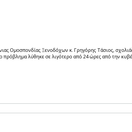
νιας Ομοσπονδίας Ξενοδόχων κ. Γρηγόρης Τάσιος, σχολι
Το πρόβλημα λύθηκε σε λιγότερο από 24 ώρες από την κυ