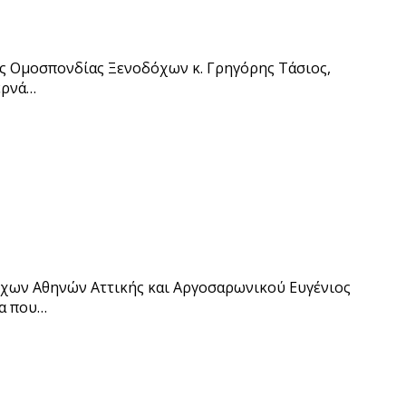
ας Ομοσπονδίας Ξενοδόχων κ. Γρηγόρης Τάσιος,
ερνά…
όχων Αθηνών Αττικής και Αργοσαρωνικού Ευγένιος
τα που…