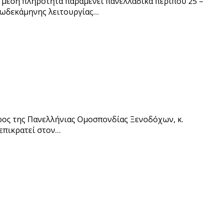
η μέση πληρότητα παραμένει πανελλαδικά περίπου 25 –
δωδεκάμηνης λειτουργίας…
ρος της Πανελλήνιας Ομοσπονδίας Ξενοδόχων, κ.
 επικρατεί στον…