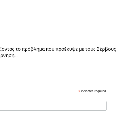
άζοντας το πρόβλημα που προέκυψε με τους Σέρβους
βέρνηση…
*
indicates required