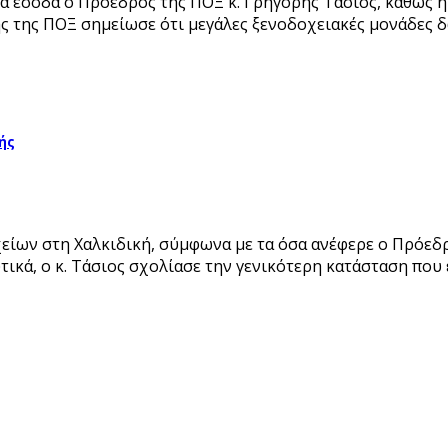
κά έσοδα ο Πρόεδρος της ΠΟΞ κ. Γρηγόρης Τάσιος, καθώς 
ς της ΠΟΞ σημείωσε ότι μεγάλες ξενοδοχειακές μονάδες 
ής
είων στη Χαλκιδική, σύμφωνα με τα όσα ανέφερε ο Πρόεδ
τικά, ο κ. Τάσιος σχολίασε την γενικότερη κατάσταση που