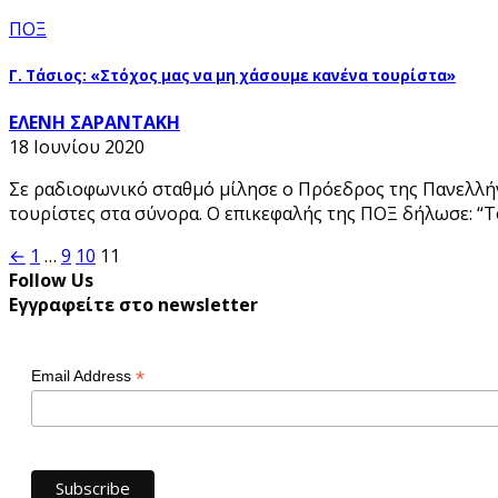
ΠΟΞ
Γ. Τάσιος: «Στόχος μας να μη χάσουμε κανένα τουρίστα»
ΕΛΕΝΗ ΣΑΡΑΝΤΑΚΗ
18 Ιουνίου 2020
Σε ραδιοφωνικό σταθμό μίλησε ο Πρόεδρος της Πανελλή
τουρίστες στα σύνορα. Ο επικεφαλής της ΠΟΞ δήλωσε: “
Σελιδοποίηση
←
1
…
9
10
11
Follow Us
άρθρων
Εγγραφείτε στο newsletter
*
Email Address