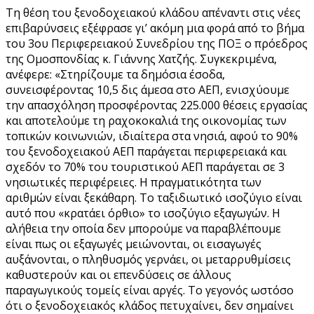
Τη θέση του ξενοδοχειακού κλάδου απέναντι στις νέες
επιβαρύνσεις εξέφρασε γι’ ακόμη μια φορά από το βήμα
του 3ου Περιφερειακού Συνεδρίου της ΠΟΞ ο πρόεδρος
της Ομοσπονδίας κ. Γιάννης Χατζής. Συγκεκριμένα,
ανέφερε: «Στηρίζουμε τα δημόσια έσοδα,
συνεισφέροντας 10,5 δις άμεσα στο ΑΕΠ, ενισχύουμε
την απασχόληση προσφέροντας 225.000 θέσεις εργασίας
και αποτελούμε τη ραχοκοκαλιά της οικονομίας των
τοπικών κοινωνιών, ιδιαίτερα στα νησιά, αφού το 90%
του ξενοδοχειακού ΑΕΠ παράγεται περιφερειακά και
σχεδόν το 70% του τουριστικού ΑΕΠ παράγεται σε 3
νησιωτικές περιφέρειες. Η πραγματικότητα των
αριθμών είναι ξεκάθαρη. Το ταξιδιωτικό ισοζύγιο είναι
αυτό που «κρατάει όρθιο» το ισοζύγιο εξαγωγών. Η
αλήθεια την οποία δεν μπορούμε να παραβλέπουμε
είναι πως οι εξαγωγές μειώνονται, οι εισαγωγές
αυξάνονται, ο πληθυσμός γερνάει, οι μεταρρυθμίσεις
καθυστερούν και οι επενδύσεις σε άλλους
παραγωγικούς τομείς είναι αργές. Το γεγονός ωστόσο
ότι ο ξενοδοχειακός κλάδος πετυχαίνει, δεν σημαίνει