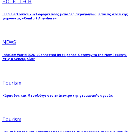
HOTEL TECH
Η LG Electronics κυκλοφορεί νέες μονάδες αεραγωγών μεσαίας στατικής
φέρνοντας «Comfort Anywhere»
NEWS
InfoCom World 2026: «Connected Intelligence: Gateway to the New Reality!»
στις 8 Δεκεμβρίου!
Tourism
Κάρπαθος και Μεσολόγγι στο επίκεντρο της γερμανικής αγοράς
Tourism
Πελοπόννησος και Ζάκυνθος κερδίζουν το ενδιαφέρον των Σκανδιναβών