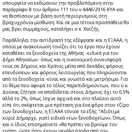
υπουργεία να εκδώσουν την προβλεπόμενη στην
παράγραφο 8 του άρθρου 111 του ν.4446/2016 ΚΥΑ και
να θεσπίσουν με βάση αυτή περιορισμούς στη
βραχυχρόνια μίσθωση. Και σε μια τέτοια προσπάθεια θα
μας βρει συμμάχους, καταλήγει ο κ. Χατζής.
Παράλληλα, την αντίδρασή της εξέφρασε και η ΕΞΑΑΑ, η
οποία με ανακοίνωση τονίζει ότι το έργο που έχουν
καταθέσει τα ξενοδοχεία της Αθήνας -ειδικά για τον
Δήμο Αθηναίων- όπως και η οικονομική συνεισφορά
τους σε Δήμους και Κράτος μέσα από δεκάδες φόρους
επενδύσεων και φόρους λειτουργίας που πληρώνονται
από τα ξενοδοχεία -είναι και γνωστό και μετρήσιμο. Για
το θέμα που αφορά το τέλος παρεπιδημούντων, που ο κ.
Δούκας ζήτησε να αποδίδεται στους Δήμους όχι το 0,5%
αλλά το 2%, όπως ίσχυε αρχικά και στο πλαίσιο αυτό
είπε ότι σκέφτεται μια πρόταση για ένα φόρο στον τζίρο
των ξενοδοχείων, η ΕΞΑΑΑ τόνισε τα εξής: “Αξιότιμε
κύριε Δήμαρχε, γιατί ειδικά «των ξενοδοχείων»; Όπως
και ο ίδιος επισημαίνετε «θα πρέπει να βρούμε τον
τρόπο, ώστε όσοι έχουν μεγάλα έσοδα από τον