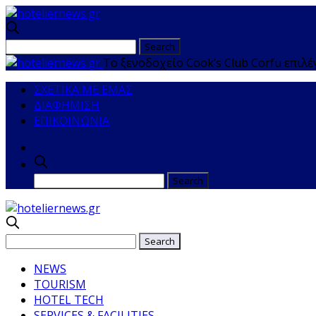
Το ξενοδοχείο Cook’s Club Corfu επιλέ
ΣΧΕΤΙΚΑ ΜΕ ΕΜΑΣ
ΔΙΑΦΗΜΙΣΗ
ΕΠΙΚΟΙΝΩΝΙΑ
NEWS
TOURISM
HOTEL TECH
SERVICES & FACILITIES