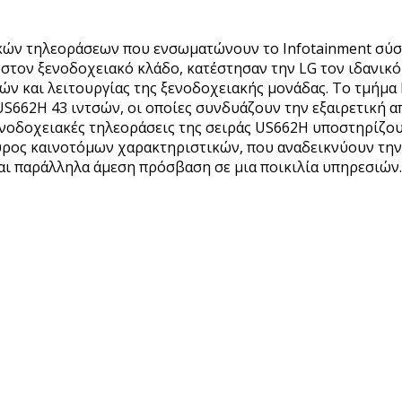
ών τηλεοράσεων που ενσωματώνουν το Infotainment σύστημ
ά στον ξενοδοχειακό κλάδο, κατέστησαν την LG τον ιδανι
ν και λειτουργίας της ξενοδοχειακής μονάδας. Το τμήμα L
US662H 43 ιντσών, οι οποίες συνδυάζουν την εξαιρετική 
οδοχειακές τηλεοράσεις της σειράς US662H υποστηρίζουν
ύρος καινοτόμων χαρακτηριστικών, που αναδεικνύουν την
αι παράλληλα άμεση πρόσβαση σε μια ποικιλία υπηρεσιών.