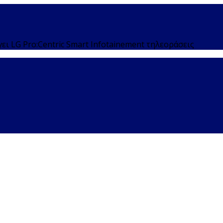
γει LG Pro:Centric Smart Infotainement τηλεοράσεις