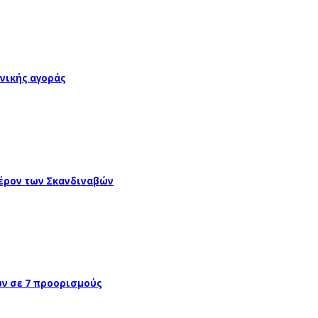
νικής αγοράς
έρον των Σκανδιναβών
ών σε 7 προορισμούς