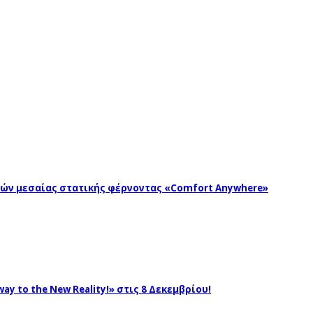
ωγών μεσαίας στατικής φέρνοντας «Comfort Anywhere»
ay to the New Reality!» στις 8 Δεκεμβρίου!