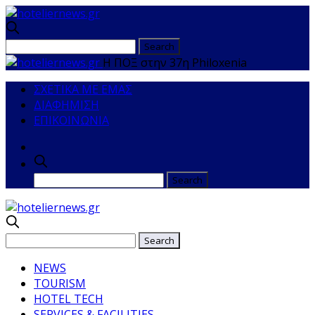
Η ΠΟΞ στην 37η Philoxenia
ΣΧΕΤΙΚΑ ΜΕ ΕΜΑΣ
ΔΙΑΦΗΜΙΣΗ
ΕΠΙΚΟΙΝΩΝΙΑ
NEWS
TOURISM
HOTEL TECH
SERVICES & FACILITIES