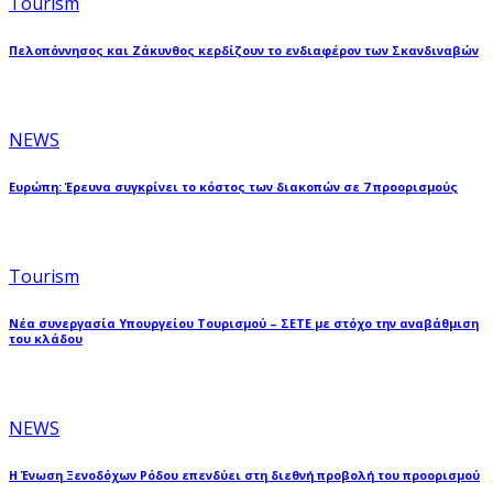
Tourism
Πελοπόννησος και Ζάκυνθος κερδίζουν το ενδιαφέρον των Σκανδιναβών
NEWS
Ευρώπη: Έρευνα συγκρίνει το κόστος των διακοπών σε 7 προορισμούς
Tourism
Νέα συνεργασία Υπουργείου Τουρισμού – ΣΕΤΕ με στόχο την αναβάθμιση
του κλάδου
NEWS
Η Ένωση Ξενοδόχων Ρόδου επενδύει στη διεθνή προβολή του προορισμού