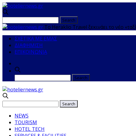
Το Heraklio Travel ξεκινάει το νέο «τ
ΣΧΕΤΙΚΑ ΜΕ ΕΜΑΣ
ΔΙΑΦΗΜΙΣΗ
ΕΠΙΚΟΙΝΩΝΙΑ
NEWS
TOURISM
HOTEL TECH
SERVICES & FACILITIES