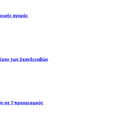
νικής αγοράς
έρον των Σκανδιναβών
ών σε 7 προορισμούς