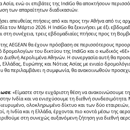
ια Ασία, ενώ οι επιβάτες της IndiGo θα αποκτήσουν περισσ
ωση των απαραίτητων διαδικασιών.
ήσει απευθείας πτήσεις από και προς την Αθήνα από τις αρ
ία τον Μάρτιο 2026. Η IndiGo θα ξεκινήσει με έξι εβδομα
αι στη συνέχεια, τρεις εβδομαδιαίες πτήσεις προς τη Βομβ
 της AEGEAN θα έχουν πρόσβαση σε περισσότερους προορισ
 δρομολογίων του δικτύου της IndiGo και ο κωδικός «6E» 
ο Διεθνή Αερολιμένα Αθηνών. Η συνεργασία αυτή θα προσ
ς, Ελλάδας, Ευρώπης και Νότιας Ασίας με ενιαίο δρομολόγι
ου θα περιλαμβάνει η συμφωνία, θα ανακοινωθούν προσεχ
ήλωσε
: «Είμαστε στην ευχάριστη θέση να ανακοινώσουμε τη
την Ινδία και να ενισχύσουμε τη διεθνή συνδεσιμότητα. Μ
ιευρυμένο, ολοκληρωμένο δίκτυο και των δύο εταιρειών, 
, η Ινδία και η Ελλάδα, έρχονται πιο κοντά μέσω της αε
κριθούμε στη συνεχώς αυξανόμενη ζήτηση για διεθνή αερο