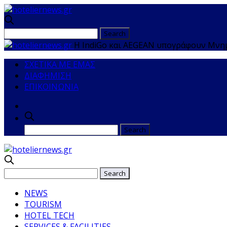
Η IndiGo και AEGEAN υπογράφουν Μνημ
ΣΧΕΤΙΚΑ ΜΕ ΕΜΑΣ
ΔΙΑΦΗΜΙΣΗ
ΕΠΙΚΟΙΝΩΝΙΑ
NEWS
TOURISM
HOTEL TECH
SERVICES & FACILITIES