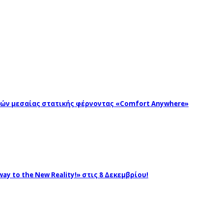
ωγών μεσαίας στατικής φέρνοντας «Comfort Anywhere»
ay to the New Reality!» στις 8 Δεκεμβρίου!