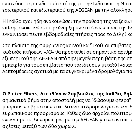
ενισχύσει τη συνδεσιμότητά της με την Ινδία και τη Νότ
εσωτερικού και εξωτερικού της AEGEAN με την ολοκλήρ
Η IndiGo έχει ήδη ανακοινώσει την πρόθεσή της να ξεκιν
επίσης ανακοινώσει την έναρξη των πτήσεων προς την Ινδ
εγκαινιάσει πέντε εβδομαδιαίες πτήσεις προς το Δελχί κ
Στο πλαίσιο της συμφωνίας κοινού κωδικού, οι επιβάτες
κωδικός πτήσεων «A3» θα προστεθεί σε σημαντικό αριθμό
εξωτερικού της AEGEAN από την μεγαλύτερη βάση της στ
εμπειρία για τους επιβάτες που ταξιδεύουν μεταξύ Ινδία
Λεπτομέρειες σχετικά με τα συγκεκριμένα δρομολόγια π
Ο Pieter Elbers, Διευθύνων Σύμβουλος της IndiGo, δ
σημαντικό βήμα στην αποστολή μας να “δώσουμε φτερά” σ
μπορούν να βρίσκουν εύκολα ενιαία δρομολόγια σε ένα δ
ευρωπαϊκούς προορισμούς. Καθώς δύο αρχαίοι πολιτισμοί
ενώνουμε τις δυνάμεις μας με την AEGEAN για να ανταπο
σχέσεις μεταξύ των δύο χωρών».