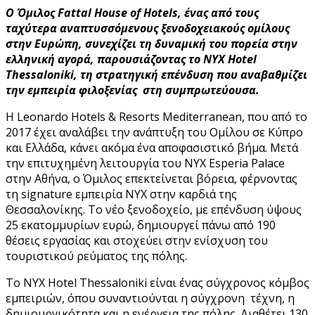
Ο Όμιλος Fattal
House
of
Hotels
, ένας από τους
ταχύτερα αναπτυσσόμενους ξενοδοχειακούς ομίλους
στην Ευρώπη, συνεχίζει τη δυναμική του πορεία στην
ελληνική αγορά, παρουσιάζοντας το NYX
Hotel
Thessaloniki
, τη στρατηγική επένδυση που αναβαθμίζει
την εμπειρία φιλοξενίας στη συμπρωτεύουσα.
Η Leonardo Hotels & Resorts Mediterranean, που από το
2017 έχει αναλάβει την ανάπτυξη του Ομίλου σε Κύπρο
και Ελλάδα, κάνει ακόμα ένα αποφασιστικό βήμα. Μετά
την επιτυχημένη λειτουργία του NYX Esperia Palace
στην Αθήνα, ο Όμιλος επεκτείνεται βόρεια, φέρνοντας
τη signature εμπειρία NYX στην καρδιά της
Θεσσαλονίκης. Το νέο ξενοδοχείο, με επένδυση ύψους
25 εκατομμυρίων ευρώ, δημιουργεί πάνω από 190
θέσεις εργασίας και στοχεύει στην ενίσχυση του
τουριστικού ρεύματος της πόλης.
Το NYX Hotel Thessaloniki είναι ένας σύγχρονος κόμβος
εμπειριών, όπου συναντιούνται η σύγχρονη τέχνη, η
δημιουργικότητα και η ενέργεια της πόλης. Διαθέτει 130