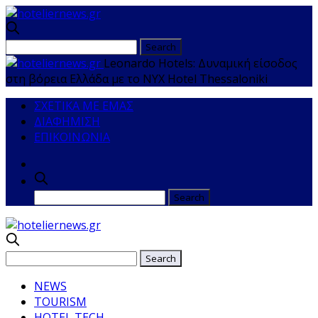
Leonardo Hotels: Δυναμική είσοδος
στη βόρεια Ελλάδα με το ΝΥΧ Hotel Thessaloniki
ΣΧΕΤΙΚΑ ΜΕ ΕΜΑΣ
ΔΙΑΦΗΜΙΣΗ
ΕΠΙΚΟΙΝΩΝΙΑ
NEWS
TOURISM
HOTEL TECH