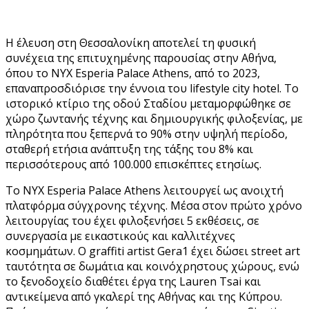
Η έλευση στη Θεσσαλονίκη αποτελεί τη φυσική
συνέχεια της επιτυχημένης παρουσίας στην Αθήνα,
όπου το NYX Esperia Palace Athens, από το 2023,
επαναπροσδιόρισε την έννοια του lifestyle city hotel. Το
ιστορικό κτίριο της οδού Σταδίου μεταμορφώθηκε σε
χώρο ζωντανής τέχνης και δημιουργικής φιλοξενίας, με
πληρότητα που ξεπερνά το 90% στην υψηλή περίοδο,
σταθερή ετήσια ανάπτυξη της τάξης του 8% και
περισσότερους από 100.000 επισκέπτες ετησίως.
Το NYX Esperia Palace Athens λειτουργεί ως ανοιχτή
πλατφόρμα σύγχρονης τέχνης. Μέσα στον πρώτο χρόνο
λειτουργίας του έχει φιλοξενήσει 5 εκθέσεις, σε
συνεργασία με εικαστικούς και καλλιτέχνες
κοσμημάτων. Ο graffiti artist Gera1 έχει δώσει street art
ταυτότητα σε δωμάτια και κοινόχρηστους χώρους, ενώ
το ξενοδοχείο διαθέτει έργα της Lauren Tsai και
αντικείμενα από γκαλερί της Αθήνας και της Κύπρου.