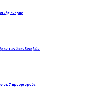
νικής αγοράς
έρον των Σκανδιναβών
ών σε 7 προορισμούς