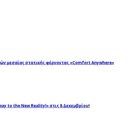
ωγών μεσαίας στατικής φέρνοντας «Comfort Anywhere»
ay to the New Reality!» στις 8 Δεκεμβρίου!