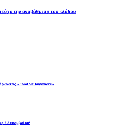
 στόχο την αναβάθμιση του κλάδου
φέρνοντας «Comfort Anywhere»
τις 8 Δεκεμβρίου!