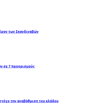
έρον των Σκανδιναβών
ών σε 7 προορισμούς
 στόχο την αναβάθμιση του κλάδου