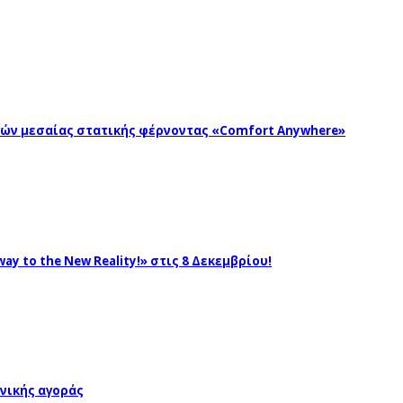
ωγών μεσαίας στατικής φέρνοντας «Comfort Anywhere»
ay to the New Reality!» στις 8 Δεκεμβρίου!
νικής αγοράς