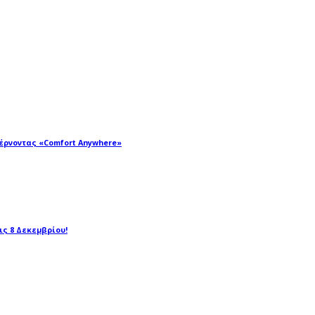
φέρνοντας «Comfort Anywhere»
τις 8 Δεκεμβρίου!