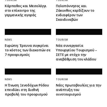
TOURISM
TOURISM
Κάρπαθος και Μεσολόγγι
Πελοπόννησος και
στο επίκεντρο της
Ζάκυνθος κερδίζουν το
γερμανικής αγοράς
ενδιαφέρον των
Σκανδιναβών
NEWS
TOURISM
Ευρώπη: Έρευνα συγκρίνει
Νέα συνεργασία
το κόστος των διακοπών σε
Υπουργείου Τουρισμού –
7 προορισμούς
ΣΕΤΕ με στόχο την
αναβάθμιση του κλάδου
NEWS
TOURISM
Η Ένωση Ξενοδόχων Ρόδου
Νέες πρωτοβουλίες για την
επενδύει στη διεθνή
ανάπτυξη του
προβολή του προορισμού
οινοτουρισμού