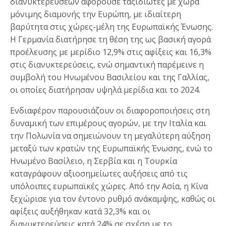
διανυκτερεύσεων αφορούσε ταξιδιώτες με χώρα
μόνιμης διαμονής την Ευρώπη, με ιδιαίτερη
βαρύτητα στις χώρες-μέλη της Ευρωπαϊκής Ένωσης.
Η Γερμανία διατήρησε τη θέση της ως βασική αγορά
προέλευσης με μερίδιο 12,9% στις αφίξεις και 16,3%
στις διανυκτερεύσεις, ενώ σημαντική παρέμεινε η
συμβολή του Ηνωμένου Βασιλείου και της Γαλλίας,
οι οποίες διατήρησαν υψηλά μερίδια και το 2024.
Ενδιαφέρον παρουσιάζουν οι διαφοροποιήσεις στη
δυναμική των επιμέρους αγορών, με την Ιταλία και
την Πολωνία να σημειώνουν τη μεγαλύτερη αύξηση
μεταξύ των κρατών της Ευρωπαϊκής Ένωσης, ενώ το
Ηνωμένο Βασίλειο, η Σερβία και η Τουρκία
καταγράφουν αξιοσημείωτες αυξήσεις από τις
υπόλοιπες ευρωπαϊκές χώρες. Από την Ασία, η Κίνα
ξεχώρισε για τον έντονο ρυθμό ανάκαμψης, καθώς οι
αφίξεις αυξήθηκαν κατά 32,3% και οι
διανυκτερεύσεις κατά 24% σε σχέση με το