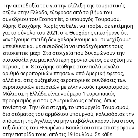
Την αισιοδοξία του για την εξέλιξη της τουριστικής
σεζόν στην Ελλάδα, εξέφρασε από το βήμα του
συνεδρίου του Economist, o υπουργός Τουρσμού,
Χάρης Θεοχάρης. Χωρίς να θέλει να προβεί σε εκτίμηση
για το σύνολο τoυ 2021, ο κ. Θεοχάρης επεσήμανε ότι
«ανοίγουμε επειδή δεν χαλαρώνουμε και συνεχίζουμε
υπεύθυνα και με αισιοδοξία να υποδεχόμαστε τους
επισκέπτες μας». Στα στοιχεία που δυναμώνουν την
αισιοδοξία για μια καλύτερη χρονιά φέτος σε σχέση με
πέρυσι, ο κ. Θεοχάρης στάθηκε στον πολύ μεγάλο
αριθμό αεροπορικών πτήσεων από Αμερική εφέτος,
αλλά και στις αυξημένες αεροπορικές συνδέσεις των
αεροπορικών εταιρειών με ελληνικούς προορισμούς.
Μάλιστα, η Ελλάδα είναι νούμερο 1 ευρωπαϊκός
προορισμός για τους Αμερικάνους εφέτος, όπως
τονίστηκε. Την ίδια στιγμή, το υπουργείο Τουρισμού,
δια στόματος του αρμόδιου υπουργού, καλωσόρισε την
απόφαση της Αγγλίας να μην επιβάλλει καραντίνα στους
ταξιδιώτες του Ηνωμένου Βασιλείου όταν επιστρέφουν
στην πατρίδα τους, από τις 19 Ιουλίου. Σε κάθε