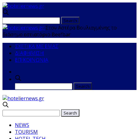
Στον Αστέρα Βουλιαγμένης το
διάσημο εστιατόριο Beefbar
ΣΧΕΤΙΚΑ ΜΕ ΕΜΑΣ
ΔΙΑΦΗΜΙΣΗ
ΕΠΙΚΟΙΝΩΝΙΑ
NEWS
TOURISM
HOTEL TECH