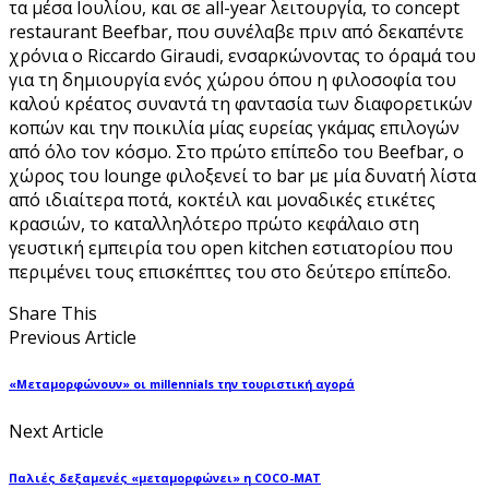
τα μέσα Ιουλίου, και σε all-year λειτουργία, το concept
restaurant Beefbar, που συνέλαβε πριν από δεκαπέντε
χρόνια ο Riccardo Giraudi, ενσαρκώνοντας το όραμά του
για τη δημιουργία ενός χώρου όπου η φιλοσοφία του
καλού κρέατος συναντά τη φαντασία των διαφορετικών
κοπών και την ποικιλία μίας ευρείας γκάμας επιλογών
από όλο τον κόσμο. Στο πρώτο επίπεδο του Beefbar, ο
χώρος του lounge φιλοξενεί το bar με μία δυνατή λίστα
από ιδιαίτερα ποτά, κοκτέιλ και μοναδικές ετικέτες
κρασιών, το καταλληλότερο πρώτο κεφάλαιο στη
γευστική εμπειρία του open kitchen εστιατορίου που
περιμένει τους επισκέπτες του στο δεύτερο επίπεδο.
Share This
Previous Article
«Μεταμορφώνουν» οι millennials την τουριστική αγορά
Next Article
Παλιές δεξαμενές «μεταμορφώνει» η COCO-MAT