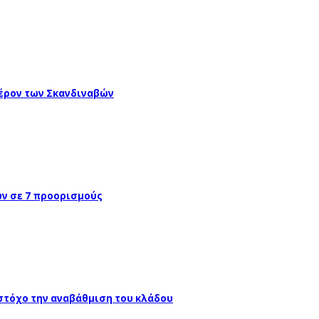
έρον των Σκανδιναβών
ών σε 7 προορισμούς
 στόχο την αναβάθμιση του κλάδου