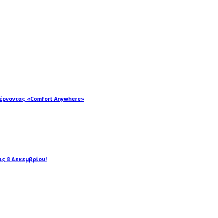
φέρνοντας «Comfort Anywhere»
τις 8 Δεκεμβρίου!