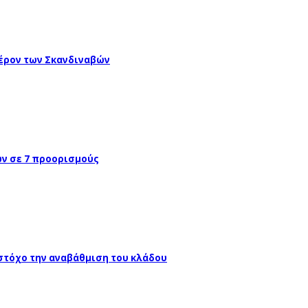
έρον των Σκανδιναβών
ών σε 7 προορισμούς
 στόχο την αναβάθμιση του κλάδου