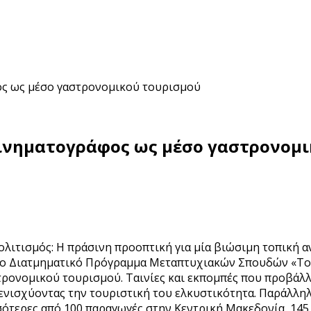
φος ως μέσο γαστρονομικού τουρισμού
 κινηματογράφος ως μέσο γαστρονομ
ολιτισμός: Η πράσινη προοπτική για μία βιώσιμη τοπική α
ο Διατμηματικό Πρόγραμμα Μεταπτυχιακών Σπουδών «Τουρ
στρονομικού τουρισμού. Ταινίες και εκπομπές που προβάλ
 ενισχύοντας την τουριστική του ελκυστικότητα. Παράλλη
σσότερες από 100 παραγωγές στην Κεντρική Μακεδονία, 145 