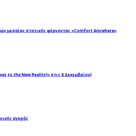
ωγών μεσαίας στατικής φέρνοντας «Comfort Anywhere»
ay to the New Reality!» στις 8 Δεκεμβρίου!
νικής αγοράς