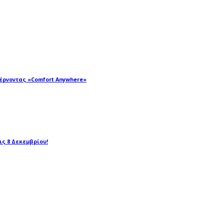
φέρνοντας «Comfort Anywhere»
τις 8 Δεκεμβρίου!