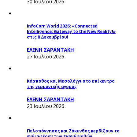
30 Ιουλίου 2026
InfoCom World 2026: «Connected
Intelligence: Gateway to the New Reality!»
στις 8 Δεκεμβρίου!
ΕΛΕΝΗ ΣΑΡΑΝΤΑΚΗ
27 Ιουλίου 2026
Κάρπαθος και Μεσολόγγι στο επίκεντρο
της γερμανικής αγοράς
ΕΛΕΝΗ ΣΑΡΑΝΤΑΚΗ
23 Ιουλίου 2026
Πελοπόννησος και Ζάκυνθος κερδίζουν το
ενδιαφέρον των Σκανδιναβών