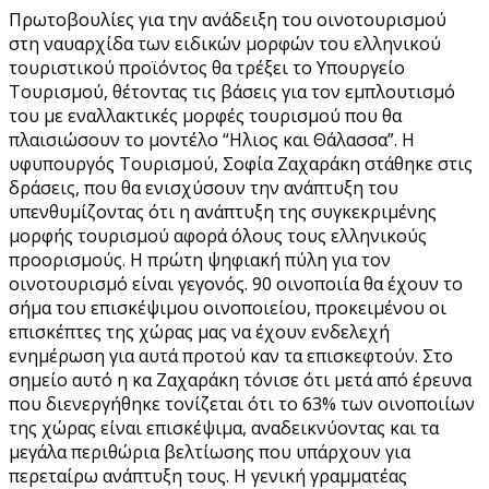
Πρωτοβουλίες για την ανάδειξη του οινοτουρισμού
στη ναυαρχίδα των ειδικών μορφών του ελληνικού
τουριστικού προϊόντος θα τρέξει το Υπουργείο
Τουρισμού, θέτοντας τις βάσεις για τον εμπλουτισμό
του με εναλλακτικές μορφές τουρισμού που θα
πλαισιώσουν το μοντέλο “Ηλιος και Θάλασσα”. Η
υφυπουργός Τουρισμού, Σοφία Ζαχαράκη στάθηκε στις
δράσεις, που θα ενισχύσουν την ανάπτυξη του
υπενθυμίζοντας ότι η ανάπτυξη της συγκεκριμένης
μορφής τουρισμού αφορά όλους τους ελληνικούς
προορισμούς. Η πρώτη ψηφιακή πύλη για τον
οινοτουρισμό είναι γεγονός. 90 οινοποιία θα έχουν το
σήμα του επισκέψιμου οινοποιείου, προκειμένου οι
επισκέπτες της χώρας μας να έχουν ενδελεχή
ενημέρωση για αυτά προτού καν τα επισκεφτούν. Στο
σημείο αυτό η κα Ζαχαράκη τόνισε ότι μετά από έρευνα
που διενεργήθηκε τονίζεται ότι το 63% των οινοποιίων
της χώρας είναι επισκέψιμα, αναδεικνύοντας και τα
μεγάλα περιθώρια βελτίωσης που υπάρχουν για
περεταίρω ανάπτυξη τους. Η γενική γραμματέας