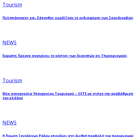
Tourism
Πελοπόννησος και Ζάκυνθος κερδίζουν το ενδιαφέρον των Σκανδιναβών
NEWS
Ευρώπη: Έρευνα συγκρίνει το κόστος των διακοπών σε 7 προορισμούς
Tourism
Νέα συνεργασία Υπουργείου Τουρισμού – ΣΕΤΕ με στόχο την αναβάθμιση
του κλάδου
NEWS
Η Ένωση Ξενοδόχων Ρόδου επενδύει στη διεθνή προβολή του προορισμού