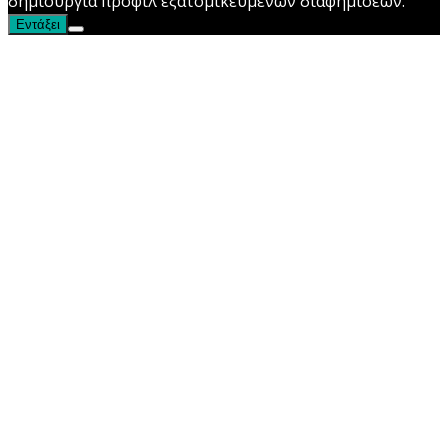
δημιουργία προφιλ εξατομικευμένων διαφημίσεων.
Εντάξει