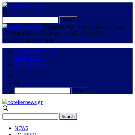
Ο Όμιλος WATT δίνει νέα ζωή στο
ΞΕΝΙΑ Πάρου με βιώσιμες, υψηλού επιπέδου
τουριστικές υποδομές
ΣΧΕΤΙΚΑ ΜΕ ΕΜΑΣ
ΔΙΑΦΗΜΙΣΗ
ΕΠΙΚΟΙΝΩΝΙΑ
NEWS
TOURISM