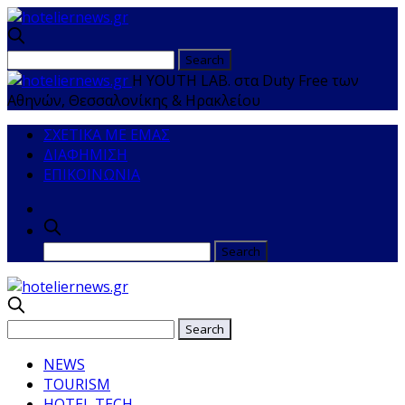
H YOUTH LAB. στα Duty Free των
Αθηνών, Θεσσαλονίκης & Ηρακλείου
ΣΧΕΤΙΚΑ ΜΕ ΕΜΑΣ
ΔΙΑΦΗΜΙΣΗ
ΕΠΙΚΟΙΝΩΝΙΑ
NEWS
TOURISM
HOTEL TECH