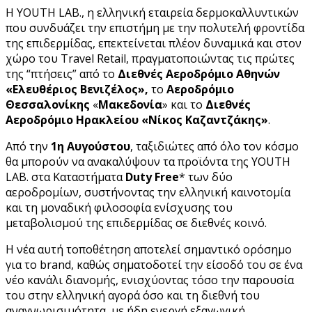
Η YOUTH LAB., η ελληνική εταιρεία δερμοκαλλυντικών
που συνδυάζει την επιστήμη με την πολυτελή φροντίδα
της επιδερμίδας, επεκτείνεται πλέον δυναμικά και στον
χώρο του Travel Retail, πραγματοποιώντας τις πρώτες
της “πτήσεις” από το
Διεθνές Αεροδρόμιο Αθηνών
«Ελευθέριος Βενιζέλος»,
το
Αεροδρόμιο
Θεσσαλονίκης
«
Μακεδονία
» και το
Διεθνές
Αεροδρόμιο Ηρακλείου «Νίκος Καζαντζάκης»
.
Από την
1η Αυγούστου
, ταξιδιώτες από όλο τον κόσμο
θα μπορούν να ανακαλύψουν τα προϊόντα της YOUTH
LAB. στα Καταστήματα
Duty Free
* των δύο
αεροδρομίων, συστήνοντας την ελληνική καινοτομία
και τη μοναδική φιλοσοφία ενίσχυσης του
μεταβολισμού της επιδερμίδας σε διεθνές κοινό.
Η νέα αυτή τοποθέτηση αποτελεί σημαντικό ορόσημο
για το brand, καθώς σηματοδοτεί την είσοδό του σε ένα
νέο κανάλι διανομής, ενισχύοντας τόσο την παρουσία
του στην ελληνική αγορά όσο και τη διεθνή του
αναγνωρισιμότητα, με ήδη ενεργή εξαγωγική