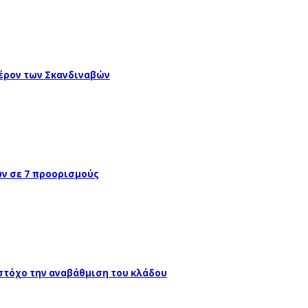
έρον των Σκανδιναβών
ών σε 7 προορισμούς
 στόχο την αναβάθμιση του κλάδου