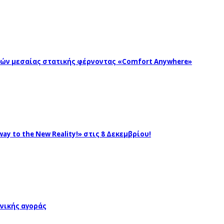
ωγών μεσαίας στατικής φέρνοντας «Comfort Anywhere»
ay to the New Reality!» στις 8 Δεκεμβρίου!
νικής αγοράς