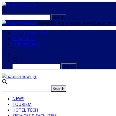
Eurostat: Κορυφαία επιλογή διαμονής 
ΣΧΕΤΙΚΑ ΜΕ ΕΜΑΣ
ΔΙΑΦΗΜΙΣΗ
ΕΠΙΚΟΙΝΩΝΙΑ
NEWS
TOURISM
HOTEL TECH
SERVICES & FACILITIES