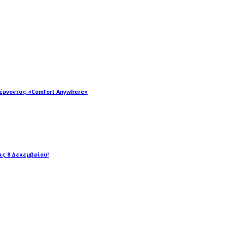
φέρνοντας «Comfort Anywhere»
τις 8 Δεκεμβρίου!