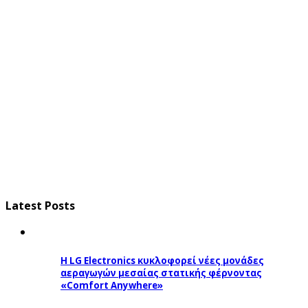
Latest Posts
Η LG Electronics κυκλοφορεί νέες μονάδες
αεραγωγών μεσαίας στατικής φέρνοντας
«Comfort Anywhere»