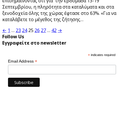
επισημαίνοντας ότι για την εβδομάδα 13-19
Σεπτεμβρίου, η πληρότητα στα καταλύματα και στα
ξενοδοχεία όλης της χώρας έφτασε στο 63%. «Για να
καταλάβετε το μέγεθος της ζήτησης…
Σελιδοποίηση
←
1
…
23
24
25
26
27
…
42
→
Follow Us
άρθρων
Εγγραφείτε στο newsletter
*
indicates required
*
Email Address