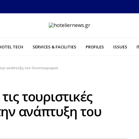
HOTEL TECH
SERVICES & FACILITIES
PROFILES
ISSUES
ό την ανάπτυξη του Οινοτουρισμού
 τις τουριστικές
την ανάπτυξη του