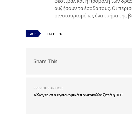
φεστιβάλ και η προβολή των δρα
αυξήσουν τα έσοδά τους. Οι περι
οινοτουρισμό ως ένα τμήμα της β
TAGS
FEATURED
Share This
PREVIOUS ARTICLE
Αλλαγές στα υγειονομικά πρωτόκολλα ζητά η ΠΟΞ