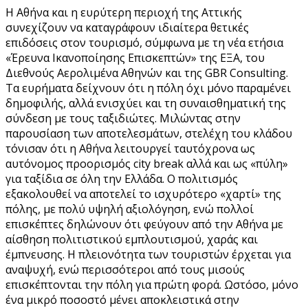
Η Αθήνα και η ευρύτερη περιοχή της Αττικής
συνεχίζουν να καταγράφουν ιδιαίτερα θετικές
επιδόσεις στον τουρισμό, σύμφωνα με τη νέα ετήσια
«Έρευνα Ικανοποίησης Επισκεπτών» της ΕΞΑ, του
Διεθνούς Αερολιμένα Αθηνών και της GBR Consulting.
Τα ευρήματα δείχνουν ότι η πόλη όχι μόνο παραμένει
δημοφιλής, αλλά ενισχύει και τη συναισθηματική της
σύνδεση με τους ταξιδιώτες. Μιλώντας στην
παρουσίαση των αποτελεσμάτων, στελέχη του κλάδου
τόνισαν ότι η Αθήνα λειτουργεί ταυτόχρονα ως
αυτόνομος προορισμός city break αλλά και ως «πύλη»
για ταξίδια σε όλη την Ελλάδα. Ο πολιτισμός
εξακολουθεί να αποτελεί το ισχυρότερο «χαρτί» της
πόλης, με πολύ υψηλή αξιολόγηση, ενώ πολλοί
επισκέπτες δηλώνουν ότι φεύγουν από την Αθήνα με
αίσθηση πολιτιστικού εμπλουτισμού, χαράς και
έμπνευσης. Η πλειονότητα των τουριστών έρχεται για
αναψυχή, ενώ περισσότεροι από τους μισούς
επισκέπτονται την πόλη για πρώτη φορά. Ωστόσο, μόνο
ένα μικρό ποσοστό μένει αποκλειστικά στην