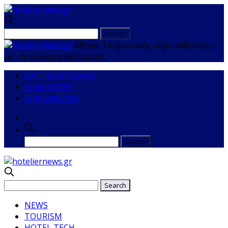
Αθήνα: Τουριστικός «πρωταθλητής»
με… περιθώρια βελτίωσης
ΣΧΕΤΙΚΑ ΜΕ ΕΜΑΣ
ΔΙΑΦΗΜΙΣΗ
ΕΠΙΚΟΙΝΩΝΙΑ
NEWS
TOURISM
HOTEL TECH