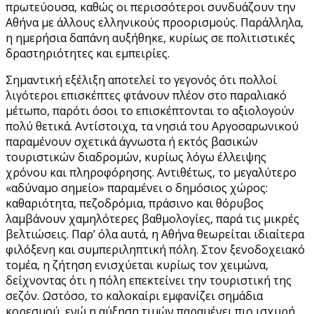
πρωτεύουσα, καθώς οι περισσότεροι συνδυάζουν την
Αθήνα με άλλους ελληνικούς προορισμούς. Παράλληλα,
η ημερήσια δαπάνη αυξήθηκε, κυρίως σε πολιτιστικές
δραστηριότητες και εμπειρίες.
Σημαντική εξέλιξη αποτελεί το γεγονός ότι πολλοί
λιγότεροι επισκέπτες φτάνουν πλέον στο παραλιακό
μέτωπο, παρότι όσοι το επισκέπτονται το αξιολογούν
πολύ θετικά. Αντίστοιχα, τα νησιά του Αργοσαρωνικού
παραμένουν σχετικά άγνωστα ή εκτός βασικών
τουριστικών διαδρομών, κυρίως λόγω έλλειψης
χρόνου και πληροφόρησης. Αντιθέτως, το μεγαλύτερο
«αδύναμο σημείο» παραμένει ο δημόσιος χώρος:
καθαριότητα, πεζοδρόμια, πράσινο και θόρυβος
λαμβάνουν χαμηλότερες βαθμολογίες, παρά τις μικρές
βελτιώσεις. Παρ’ όλα αυτά, η Αθήνα θεωρείται ιδιαίτερα
φιλόξενη και συμπεριληπτική πόλη. Στον ξενοδοχειακό
τομέα, η ζήτηση ενισχύεται κυρίως τον χειμώνα,
δείχνοντας ότι η πόλη επεκτείνει την τουριστική της
σεζόν. Ωστόσο, το καλοκαίρι εμφανίζει σημάδια
κορεσμού, ενώ η αύξηση τιμών παραμένει πιο ισχυρή