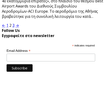
40 εκατομμύρια επιβάτες», στο πλαίσιο του θεσμού Best
Airport Awards του Διεθνούς Συμβουλίου
Αεροδρομίων-ACI Europe. Το αεροδρόμιο της Αθήνας
βραβεύτηκε για τη συνολική λειτουργία του κατά…
Σελιδοποίηση
←
1
2
3
→
Follow Us
άρθρων
Εγγραφείτε στο newsletter
*
indicates required
*
Email Address