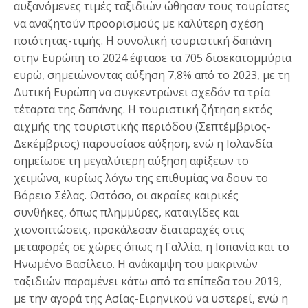
αυξανόμενες τιμές ταξιδιών ώθησαν τους τουρίστες
να αναζητούν προορισμούς με καλύτερη σχέση
ποιότητας-τιμής. Η συνολική τουριστική δαπάνη
στην Ευρώπη το 2024 έφτασε τα 705 δισεκατομμύρια
ευρώ, σημειώνοντας αύξηση 7,8% από το 2023, με τη
Δυτική Ευρώπη να συγκεντρώνει σχεδόν τα τρία
τέταρτα της δαπάνης. Η τουριστική ζήτηση εκτός
αιχμής της τουριστικής περιόδου (Σεπτέμβριος-
Δεκέμβριος) παρουσίασε αύξηση, ενώ η Ισλανδία
σημείωσε τη μεγαλύτερη αύξηση αφίξεων το
χειμώνα, κυρίως λόγω της επιθυμίας να δουν το
Βόρειο Σέλας. Ωστόσο, οι ακραίες καιρικές
συνθήκες, όπως πλημμύρες, καταιγίδες και
χιονοπτώσεις, προκάλεσαν διαταραχές στις
μεταφορές σε χώρες όπως η Γαλλία, η Ισπανία και το
Ηνωμένο Βασίλειο. Η ανάκαμψη του μακρινών
ταξιδιών παραμένει κάτω από τα επίπεδα του 2019,
με την αγορά της Ασίας-Ειρηνικού να υστερεί, ενώ η