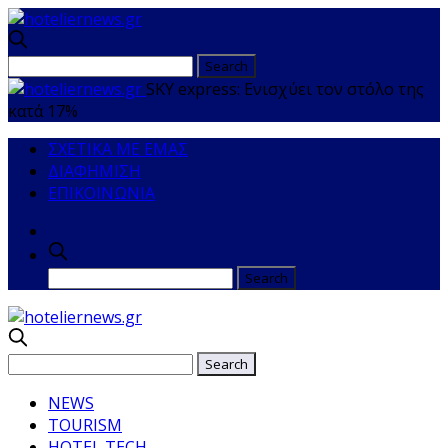
SKY express: Ενισχύει τον στόλο της
κατά 17%
ΣΧΕΤΙΚΑ ΜΕ ΕΜΑΣ
ΔΙΑΦΗΜΙΣΗ
ΕΠΙΚΟΙΝΩΝΙΑ
NEWS
TOURISM
HOTEL TECH