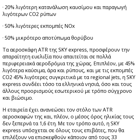
· 20% λιγότερη κατανάλωση καυσίμου και παραγωγή
λιγότερων CO2 ρύπων
· 50% λιγότερες εκπομπές NOx
· 50% μικρότερο αποτύπωμα θορύβου
Τα αεροσκάφη ATR της SKY express, προσφέρουν την
απαραίτητη ευελιξία που απαιτείται σε πολλά
περιφερειακά αεροδρόμια της χώρας. Επιπλέον, με 45%
λιγότερα καύσιμα, άρα και ρύπους, και με τις εκπομπές
CO2 45% λιγότερες συγκριτικά με τα regional jets, η SKY
express συνδέει τόσο τα ελληνικά νησιά, όσο και τους
άλλους προορισμούς εσωτερικού με τρόπο σύγχρονο
και βιώσιμο.
Η εταιρεία έχει ανανεώσει τον στόλο των ATR
αεροσκαφών της και, πλέον, ο μέσος όρος ηλικίας τους
δεν ξεπερνά τα 1,6 έτη. Με τον τρόπο αυτό, η SKY
express υπόσχεται σε όλους τους επιβάτες, που θα
επιλέξουν να επισκεφθούν κάποιον από τους 33