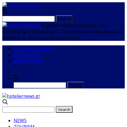
Η μπύρα Mythos στηρίζει την
προσβάσιμη διασκέδαση – Σεμινάρια για επαγγελματίες
HORECA σε Αθήνα και Θεσσαλονίκη
ΣΧΕΤΙΚΑ ΜΕ ΕΜΑΣ
ΔΙΑΦΗΜΙΣΗ
ΕΠΙΚΟΙΝΩΝΙΑ
NEWS
TOURISM