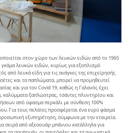
ιοποιείται στον χώρο των λευκών ειδών από το 1965
η γκάμα λευκών ειδών, κυρίως για εξοπλισμό
ός από λευκά είδη για τις ανάγκες της επιχείρησής
ετσέτες και τα παπλώματα, μπορεί να προμηθευτεί
ίας και για τον Covid 19, καθώς η Γαλανός έχει
ά, καλύμματα ξαπλώστρας, τσάντες πλυντηρίου και
ήσεων από ύφασμα περκάλι με σύνθεση 100%
όδου. Για τους πελάτες προσφέρεται ένα ευρύ φάσμα
προσωπική εξυπηρέτηση, σύμφωνα με την εταιρεία.
μια σειρά από αξεσουάρ μπάνιου κατάλληλα για
και τα σαμπουάν, οι παντόφλες και τα αρωματικά