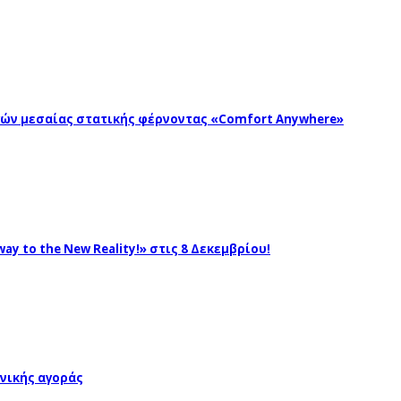
ωγών μεσαίας στατικής φέρνοντας «Comfort Anywhere»
ay to the New Reality!» στις 8 Δεκεμβρίου!
νικής αγοράς