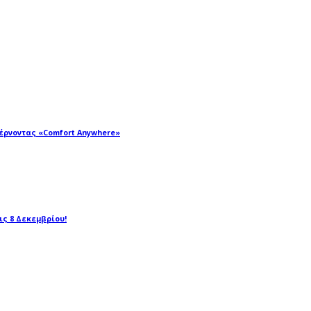
φέρνοντας «Comfort Anywhere»
τις 8 Δεκεμβρίου!