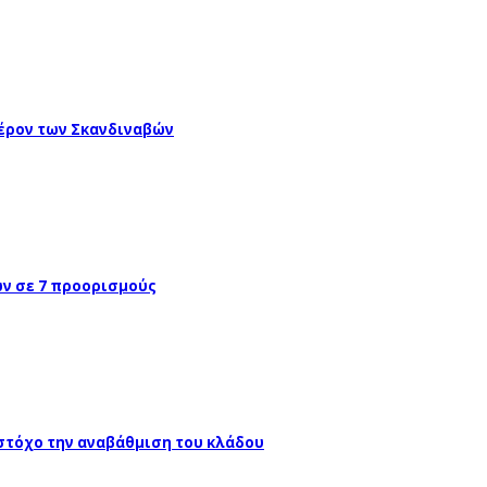
έρον των Σκανδιναβών
ών σε 7 προορισμούς
 στόχο την αναβάθμιση του κλάδου