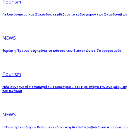
Tourism
Πελοπόννησος και Ζάκυνθος κερδίζουν το ενδιαφέρον των Σκανδιναβών
NEWS
Ευρώπη: Έρευνα συγκρίνει το κόστος των διακοπών σε 7 προορισμούς
Tourism
Νέα συνεργασία Υπουργείου Τουρισμού – ΣΕΤΕ με στόχο την αναβάθμιση
του κλάδου
NEWS
Η Ένωση Ξενοδόχων Ρόδου επενδύει στη διεθνή προβολή του προορισμού