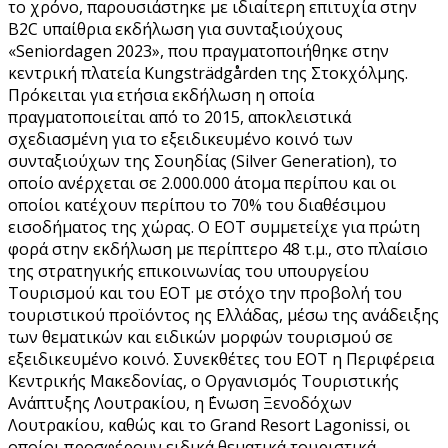
το χρόνο, παρουσιάστηκε με ιδιαίτερη επιτυχία στην
Β2C υπαίθρια εκδήλωση για συνταξιούχους
«Seniordagen 2023», που πραγματοποιήθηκε στην
κεντρική πλατεία Kungsträdgården της Στοκχόλμης.
Πρόκειται για ετήσια εκδήλωση η οποία
πραγματοποιείται από το 2015, αποκλειστικά
σχεδιασμένη για το εξειδικευμένο κοινό των
συνταξιούχων της Σουηδίας (Silver Generation), το
οποίο ανέρχεται σε 2.000.000 άτομα περίπου και οι
οποίοι κατέχουν περίπου το 70% του διαθέσιμου
εισοδήματος της χώρας. Ο ΕΟΤ συμμετείχε για πρώτη
φορά στην εκδήλωση με περίπτερο 48 τ.μ., στο πλαίσιο
της στρατηγικής επικοινωνίας του υπουργείου
Τουρισμού και του ΕΟΤ με στόχο την προβολή του
τουριστικού προϊόντος ης Ελλάδας, μέσω της ανάδειξης
των θεματικών και ειδικών μορφών τουρισμού σε
εξειδικευμένο κοινό. Συνεκθέτες του ΕΟΤ η Περιφέρεια
Κεντρικής Μακεδονίας, ο Οργανισμός Τουριστικής
Ανάπτυξης Λουτρακίου, η ΄Ενωση Ξενοδόχων
Λουτρακίου, καθώς και το Grand Resort Lagonissi, οι
οποίοι προσφέρουν ειδικά θεματικά τουριστικά