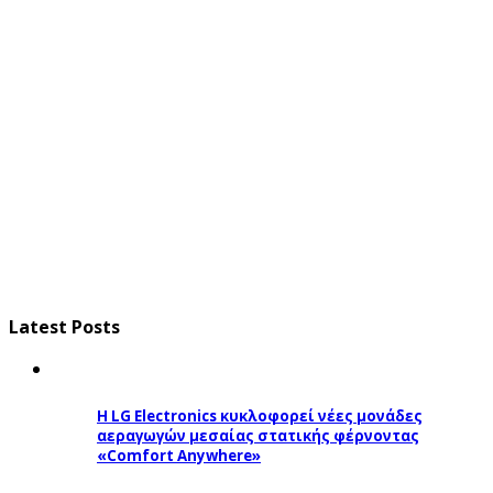
Latest Posts
Η LG Electronics κυκλοφορεί νέες μονάδες
αεραγωγών μεσαίας στατικής φέρνοντας
«Comfort Anywhere»