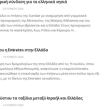
ική σύνδεση για τα ελληνικά νησιά
Η
20 ΙΟΥΝΊΟΥ 2020
ούλιο οι πτήσεις της Sundair με αναχώρηση από γερμανικά
 προορισμούς της Μεσογείου, της Μαύρης Θάλασσας και του
ταξύ των οποίων βρίσκεται και η Ελλάδα. Στους προορισμούς
νται τα νησιά Κρήτη, Κως, Ρόδος και Κέρκυρα. Η…
ίου η Emirates στην Ελλάδα
Η
19 ΙΟΥΝΊΟΥ 2020
ση των δρομολογίων της στην Ελλάδα από τις 15 Ιουλίου, όπου
ομολόγια Αθήνα-Ντουμπάι, ανακοίνωσε η εταιρεία Emirates.
ακοινώθηκε η επανέναρξη των πτήσεων μέσα στον Ιούλιο προς έξι
ς, με το δίκτυο της Emirates να καλύπτει…
ύστου τα ταξίδια μεταξύ Ισραήλ και Ελλάδας
Η
14 ΙΟΥΝΊΟΥ 2020