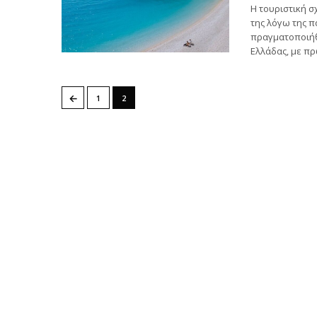
Η τουριστική σ
της λόγω της π
πραγματοποιήθ
Ελλάδας, με πρ
←
1
2