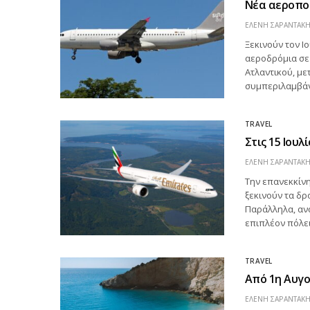
Νέα αεροπορ
ΕΛΕΝΗ ΣΑΡΑΝΤΑΚ
Ξεκινούν τον Ι
αεροδρόμια σε
Ατλαντικού, με
συμπεριλαμβάνο
TRAVEL
Στις 15 Ιουλ
ΕΛΕΝΗ ΣΑΡΑΝΤΑΚ
Την επανεκκίνη
ξεκινούν τα δρ
Παράλληλα, αν
επιπλέον πόλει
TRAVEL
Από 1η Αυγο
ΕΛΕΝΗ ΣΑΡΑΝΤΑΚ