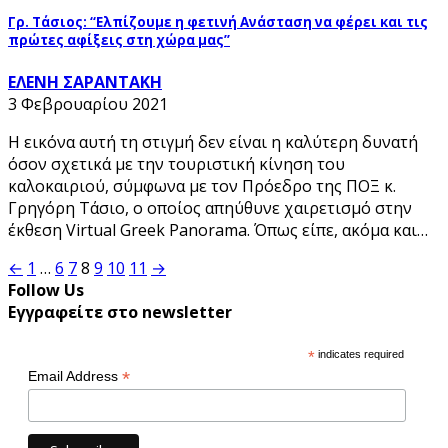
Γρ. Τάσιος: “Ελπίζουμε η φετινή Ανάσταση να φέρει και τις
πρώτες αφίξεις στη χώρα μας”
ΕΛΕΝΗ ΣΑΡΑΝΤΑΚΗ
3 Φεβρουαρίου 2021
Η εικόνα αυτή τη στιγμή δεν είναι η καλύτερη δυνατή
όσον σχετικά με την τουριστική κίνηση του
καλοκαιριού, σύμφωνα με τον Πρόεδρο της ΠΟΞ κ.
Γρηγόρη Τάσιο, ο οποίος απηύθυνε χαιρετισμό στην
έκθεση Virtual Greek Panorama. Όπως είπε, ακόμα και…
Σελιδοποίηση
←
1
…
6
7
8
9
10
11
→
Follow Us
άρθρων
Εγγραφείτε στο newsletter
*
indicates required
*
Email Address