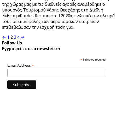
της χώρας μας με τις διεθνείς αγορές αναφέρθηκε ο
υπουργός Τουρισμού Χάρης Θεοχάρης στη Διεθνή
Έκθεση «Routes Reconnected 2020», ενώ από την πλευρά
τους οι επικεφαλής των αεροπορικών εταιρειών
επιβεβαίωσαν την ισχυρή τάση για…
Σελιδοποίηση
←
1
2
3
4
→
Follow Us
άρθρων
Εγγραφείτε στο newsletter
*
indicates required
*
Email Address