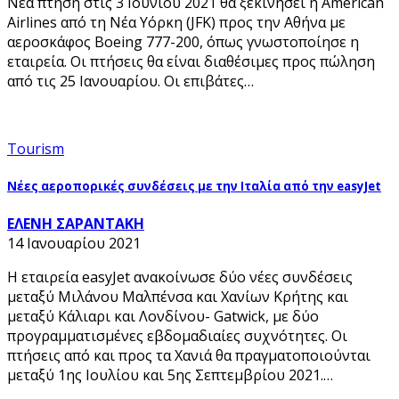
Νέα πτήση στις 3 Ιουνίου 2021 θα ξεκινήσει η American
Airlines από τη Νέα Υόρκη (JFK) προς την Αθήνα με
αεροσκάφος Boeing 777-200, όπως γνωστοποίησε η
εταιρεία. Οι πτήσεις θα είναι διαθέσιμες προς πώληση
από τις 25 Ιανουαρίου. Οι επιβάτες…
Tourism
Νέες αεροπορικές συνδέσεις με την Ιταλία από την easyJet
ΕΛΕΝΗ ΣΑΡΑΝΤΑΚΗ
14 Ιανουαρίου 2021
Η εταιρεία easyJet ανακοίνωσε δύο νέες συνδέσεις
μεταξύ Μιλάνου Μαλπένσα και Χανίων Κρήτης και
μεταξύ Κάλιαρι και Λονδίνου- Gatwick, με δύο
προγραμματισμένες εβδομαδιαίες συχνότητες. Οι
πτήσεις από και προς τα Χανιά θα πραγματοποιούνται
μεταξύ 1ης Ιουλίου και 5ης Σεπτεμβρίου 2021.…