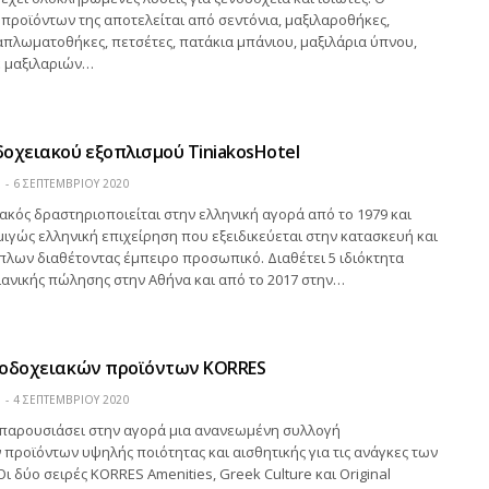
προϊόντων της αποτελείται από σεντόνια, μαξιλαροθήκες,
πλωματοθήκες, πετσέτες, πατάκια μπάνιου, μαξιλάρια ύπνου,
έ μαξιλαριών…
οχειακού εξοπλισμού TiniakosHotel
Η
6 ΣΕΠΤΕΜΒΡΊΟΥ 2020
ιακός δραστηριοποιείται στην ελληνική αγορά από το 1979 και
μιγώς ελληνική επιχείρηση που εξειδικεύεται στην κατασκευή και
πλων διαθέτοντας έμπειρο προσωπικό. Διαθέτει 5 ιδιόκτητα
ανικής πώλησης στην Αθήνα και από το 2017 στην…
νοδοχειακών προϊόντων KORRES
Η
4 ΣΕΠΤΕΜΒΡΊΟΥ 2020
 παρουσιάσει στην αγορά μια ανανεωμένη συλλογή
προϊόντων υψηλής ποιότητας και αισθητικής για τις ανάγκες των
ι δύο σειρές KORRES Amenities, Greek Culture και Original