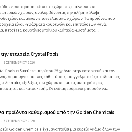
ξιάδης δραστηριοποιείται στο χώρο της επένδυσης και
σωτερικών χώρων, αναλαμβάνοντας την πλήρη κάλυψη
νοδοχείων και άλλων επαγγελματικών χώρων. Τα προϊόντα που
οδοχεία είναι: -Υφάσματα κουρτινών και επιπτώσεων -Λινά,
α, πετσέτες, κουρτίνες μπάνιου -Δάπεδα -Συστήματα…
την εταιρεία Crystal Pools
Η
8 ΣΕΠΤΕΜΒΡΊΟΥ 2020
stal Pools ειδικεύεται περίπου 25 χρόνια στην κατασκευή και τον
νας. Δημιουργεί πισίνες κάθε τύπου, επαγγελματικές και ιδιωτικές,
 τελευταίες εξελίξεις του χώρου και με τις αυστηρότερες
ποιότητας και κατασκευής. Οι ενδιαφερόμενοι μπορούν να…
να προϊόντα καθαρισμού από την Golden Chemicals
Η
7 ΣΕΠΤΕΜΒΡΊΟΥ 2020
ιρεία Golden Chemicals έχει αναπτύξει μια ευρεία γκάμα όλων των