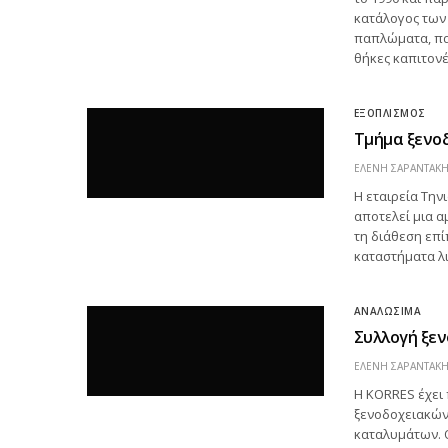
κατάλογος των 
παπλώματα, πα
θήκες καπιτον
ΕΞΟΠΛΙΣΜΟΣ
Τμήμα ξενοδ
ΕΛΕΝΗ ΣΑΡΑΝΤΑΚ
Η εταιρεία Την
αποτελεί μια α
τη διάθεση επί
καταστήματα λι
ΑΝΑΛΩΣΙΜΑ
Συλλογή ξε
ΕΛΕΝΗ ΣΑΡΑΝΤΑΚ
Η KORRES έχει
ξενοδοχειακών 
καταλυμάτων. Ο