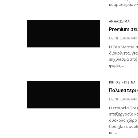
κομμωτηρίων κ
ΑΝΑΛΩΣΙΜΑ
Premium σει
ΕΛΕΝΗ ΣΑΡΑΝΤΑΚ
Η Tea Matcha α
διακρίνεται γι
εκχύλισμα από 
φορές…
ΚΗΠΟΣ - ΠΙΣΙΝΑ
Πολυεστερικ
ΕΛΕΝΗ ΣΑΡΑΝΤΑΚ
Η εταιρεία Dra
επεξεργασία κα
δύσκολο χώρο 
fiberglass poo
και…