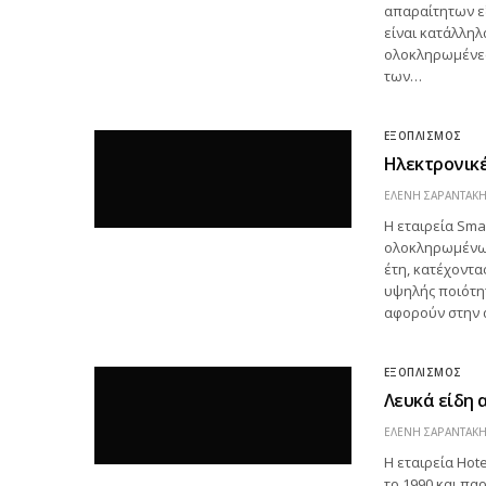
απαραίτητων ε
είναι κατάλληλ
ολοκληρωμένες 
των…
ΕΞΟΠΛΙΣΜΟΣ
Ηλεκτρονικέ
ΕΛΕΝΗ ΣΑΡΑΝΤΑΚ
Η εταιρεία Sma
ολοκληρωμένων
έτη, κατέχοντα
υψηλής ποιότη
αφορούν στην 
ΕΞΟΠΛΙΣΜΟΣ
Λευκά είδη α
ΕΛΕΝΗ ΣΑΡΑΝΤΑΚ
Η εταιρεία Hot
το 1990 και πα