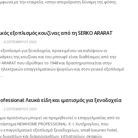
μφωνα με την εταιρεία, «στην απεριόριστη δύναμη της φύσης
κός εξοπλισμός κουζίνας από τη SERKO ARARAT
Η
4 ΣΕΠΤΕΜΒΡΊΟΥ 2020
εξοπλισμό για ξενοδοχεία, προκειμένου να καλύψουν οι
ανάγκες της κουζίνας και του μπουφέ είναι διαθέσιμος από την
 ARARAT που ιδρύθηκε το 1948 και δραστηριοποιείται στην
 ηλεκτρικών επαγγελματικών ψυγείων και στον γενικό εξοπλισμό
.…
fessional: Λευκά είδη και ιματισμός για ξενοδοχεία
Η
2 ΣΕΠΤΕΜΒΡΊΟΥ 2020
άμα προϊόντων μπορεί να προμηθευτεί ο επαγγελματίας από το
ατάστημα NEWHOME PROFESSIONAL- Χ. Ι. Χυτήρογλου, που
ον επαγγελματικό εξοπλισμό ξενοδοχείων, small luxuries hotel,
ν δωματίων και διαμερισμάτων, εστιατορίων, σκαφών,