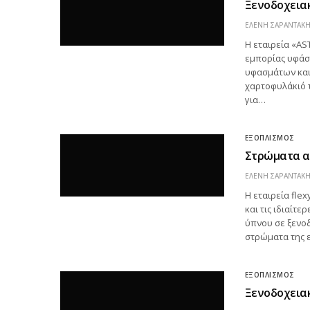
Ξενοδοχειακ
ΕΛΕΝΗ ΣΑΡΑΝΤΑΚ
Η εταιρεία «AS
εμπορίας υφάσμ
υφασμάτων και 
χαρτοφυλάκιό 
για…
ΕΞΟΠΛΙΣΜΟΣ
Στρώματα απ
ΕΛΕΝΗ ΣΑΡΑΝΤΑΚ
Η εταιρεία fle
και τις ιδιαίτ
ύπνου σε ξενοδ
στρώματα της ε
ΕΞΟΠΛΙΣΜΟΣ
Ξενοδοχεια