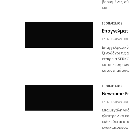
βασισμένες, σύ
και…
ΕΞΟΠΛΙΣΜΟΣ
Επαγγελματι
ΕΛΕΝΗ ΣΑΡΑΝΤΑΚ
Επαγγελματικό 
ξενοδόχοι τις 
εταιρεία SERKO
κατασκευή των
καταστημάτων
ΕΞΟΠΛΙΣΜΟΣ
Newhome Pro
ΕΛΕΝΗ ΣΑΡΑΝΤΑΚ
Μια μεγάλη γκ
ηλεκτρονικό κ
ειδικεύεται στ
ενοικιαζόμενω