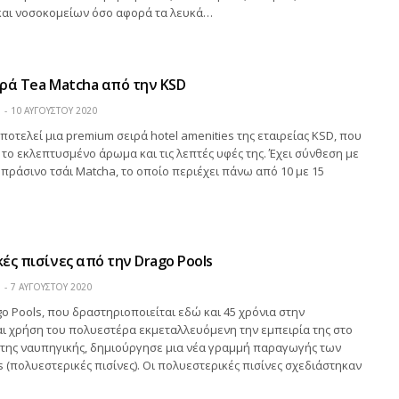
αι νοσοκομείων όσο αφορά τα λευκά…
ρά Tea Matcha από την KSD
Η
10 ΑΥΓΟΎΣΤΟΥ 2020
ποτελεί μια premium σειρά hotel amenities της εταιρείας KSD, που
α το εκλεπτυσμένο άρωμα και τις λεπτές υφές της. Έχει σύνθεση με
πράσινο τσάι Matcha, το οποίο περιέχει πάνω από 10 με 15
ές πισίνες από την Drago Pools
Η
7 ΑΥΓΟΎΣΤΟΥ 2020
go Pools, που δραστηριοποιείται εδώ και 45 χρόνια στην
ι χρήση του πολυεστέρα εκμεταλλευόμενη την εμπειρία της στο
της ναυπηγικής, δημιούργησε μια νέα γραμμή παραγωγής των
ls (πολυεστερικές πισίνες). Οι πολυεστερικές πισίνες σχεδιάστηκαν