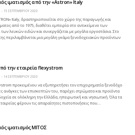
ός ιματισμός από την «Astron» Italy
Η
15 ΣΕΠΤΕΜΒΡΊΟΥ 2020
TRON» Italy, δραστηριοποιείται στο χώρο της παραγωγής και
ατος από το 1975, διαθέτει εμπειρία στο αντικείμενο των
των λευκών ειδών και συνεργάζεται με μεγάλα εργοστάσια. Στο
της περιλαμβάνεται μια μεγάλη γκάμα ξενοδοχειακών προϊόντων
ό την εταιρεία flexystrom
Η
14 ΣΕΠΤΕΜΒΡΊΟΥ 2020
xystrom προκειμένου να εξυπηρετήσει τον επιχειρηματία ξενοδόχο
ερες ανάγκες των επισκεπτών του, παρέχει στρώματα και προϊόντα
οχεία σε ολόκληρη την Ελλάδα, ηπειρωτική και νησιωτική. Όλα τα
ταιρείας φέρουν τις απαραίτητες πιστοποιήσεις που…
κός ιματισμός ΜΙΤΟΣ