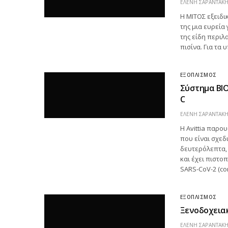
ΕΛΕΝΗ ΣΑΡΑΝΤΑΚ
Η ΜΙΤΟΣ εξειδι
της μια ευρεία
της είδη περιλ
πισίνα. Για τα
ΕΞΟΠΛΙΣΜΟΣ
Σύστημα BI
C
ΕΛΕΝΗ ΣΑΡΑΝΤΑΚ
Η Avittia παρο
που είναι σχεδ
δευτερόλεπτα,
και έχει πιστο
SARS-CoV-2 (co
ΕΞΟΠΛΙΣΜΟΣ
Ξενοδοχειακ
ΕΛΕΝΗ ΣΑΡΑΝΤΑΚ