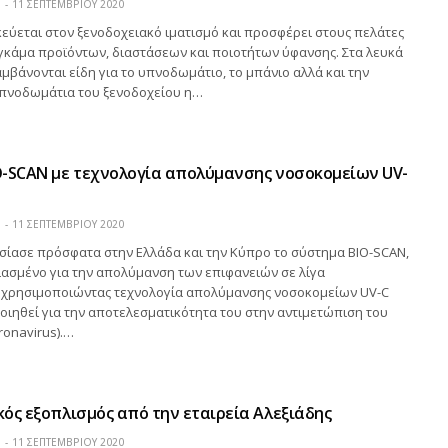
Η
11 ΣΕΠΤΕΜΒΡΊΟΥ 2020
κεύεται στον ξενοδοχειακό ιματισμό και προσφέρει στους πελάτες
 γκάμα προϊόντων, διαστάσεων και ποιοτήτων ύφανσης. Στα λευκά
αμβάνονται είδη για το υπνοδωμάτιο, το μπάνιο αλλά και την
 υπνοδωμάτια του ξενοδοχείου η…
O-SCAN με τεχνολογία απολύμανσης νοσοκομείων UV-
Η
11 ΣΕΠΤΕΜΒΡΊΟΥ 2020
υσίασε πρόσφατα στην Ελλάδα και την Κύπρο το σύστημα BIO-SCAN,
ιασμένο για την απολύμανση των επιφανειών σε λίγα
 χρησιμοποιώντας τεχνολογία απολύμανσης νοσοκομείων UV-C
ποιηθεί για την αποτελεσματικότητα του στην αντιμετώπιση του
ronavirus).…
ός εξοπλισμός από την εταιρεία Αλεξιάδης
Η
11 ΣΕΠΤΕΜΒΡΊΟΥ 2020