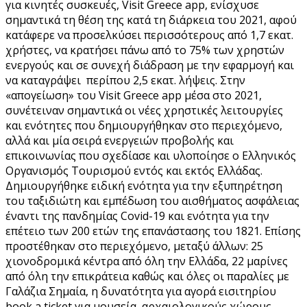
για κινητές συσκευές, Visit Greece app, ενίσχυσε
σημαντικά τη θέση της κατά τη διάρκεια του 2021, αφού
κατάφερε να προσελκύσει περισσότερους από 1,7 εκατ.
χρήστες, να κρατήσει πάνω από το 75% των χρηστών
ενεργούς και σε συνεχή διάδραση με την εφαρμογή και
να καταγράψει περίπου 2,5 εκατ. λήψεις. Στην
«απογείωση» του Visit Greece app μέσα στο 2021,
συνέτειναν σημαντικά οι νέες χρηστικές λειτουργίες
και ενότητες που δημιουργήθηκαν στο περιεχόμενο,
αλλά και μία σειρά ενεργειών προβολής και
επικοινωνίας που σχεδίασε και υλοποίησε ο Ελληνικός
Οργανισμός Τουρισμού εντός και εκτός Ελλάδας.
Δημιουργήθηκε ειδική ενότητα για την εξυπηρέτηση
του ταξιδιώτη και εμπέδωση του αισθήματος ασφάλειας
έναντι της πανδημίας Covid-19 και ενότητα για την
επέτειο των 200 ετών της επανάστασης του 1821. Επίσης
προστέθηκαν στο περιεχόμενο, μεταξύ άλλων: 25
χιονοδρομικά κέντρα από όλη την Ελλάδα, 22 μαρίνες
από όλη την επικράτεια καθώς και όλες οι παραλίες με
Γαλάζια Σημαία, η δυνατότητα για αγορά εισιτηρίου
book a ticket για μουσεία, αρχαιολογικούς χώρους,