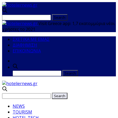
Visit Greece app: 1,7 εκατομμύρια νέοι
χρήστες το 2021
ΣΧΕΤΙΚΑ ΜΕ ΕΜΑΣ
ΔΙΑΦΗΜΙΣΗ
ΕΠΙΚΟΙΝΩΝΙΑ
NEWS
TOURISM
HOTEL TECH