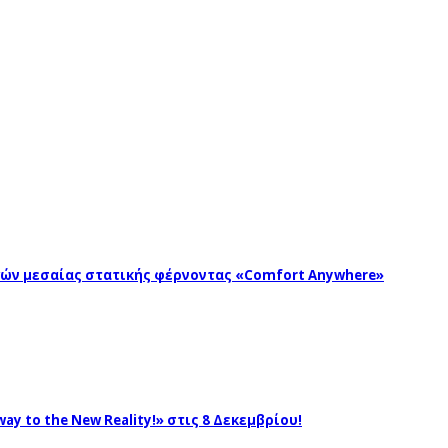
ωγών μεσαίας στατικής φέρνοντας «Comfort Anywhere»
ay to the New Reality!» στις 8 Δεκεμβρίου!