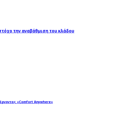
 στόχο την αναβάθμιση του κλάδου
φέρνοντας «Comfort Anywhere»