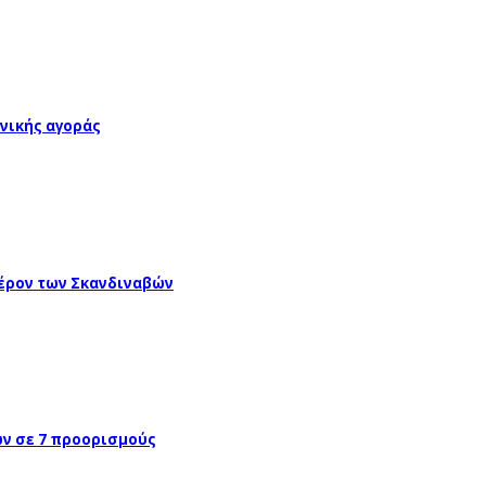
νικής αγοράς
έρον των Σκανδιναβών
ών σε 7 προορισμούς