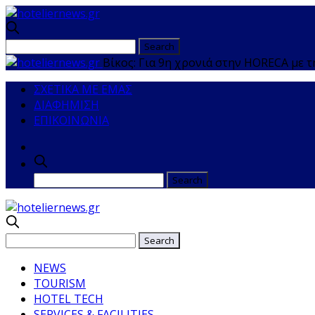
Βίκος: Για 9η χρονιά στην HORECA με
ΣΧΕΤΙΚΑ ΜΕ ΕΜΑΣ
ΔΙΑΦΗΜΙΣΗ
ΕΠΙΚΟΙΝΩΝΙΑ
NEWS
TOURISM
HOTEL TECH
SERVICES & FACILITIES