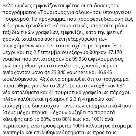
Βελτιωμένες εμφανίζονται φέτος οι επιδόσεις του
προγράμματος «Τουρισμός για όλους» του υπουργείου
Τουρισμού. Το πρόγραμμα, που προσφέρει διαμονή έως
4 ήμερων ή εναλλακτικά τουριστικές υπηρεσίες μέσω
ταξιδιωτικών γραφείων, εμφανίζει, κατά την φετινή
χρονιά, ιδιαίτερα αυξημένη εξαργύρωση των
παρεχόμενων voucher του σε σχέση με πέρυσι. Έτσι
μέχρι και τις 2 Σεπτεμβρίου εξαργυρώθηκαν 47.170
voucher που αντιστοιχούν σε 99.950 ωφελούμενους,
ενώ οι αριθμοί για το σύνολο της χρονιάς πέρυσι
ανέρχονταν μόνο σε 23.840 vouchers και 46.945
ωφελούμενους. Αξίζει να σημειωθεί ότι το πρόγραμμα
παρατάθηκε για όλο το 2021. Σε αυτό εντάχθηκαν 631
νέα καταλύματα και 41 τουριστικά γραφεία ως πάροχοι,
πλέον καλύπτεται η διαμονή 2,3 ή 4 ημερών κατ’
επιλογή του δικαιούχου – αντί των υποχρεωτικά 4 που
ίσχυε μέχρι πέρυσι – έχουν αυξηθεί τα ποσοστά
κάλυψης από το 60%, στο 80% έως και 100% ανά
περίπτωση, ενώ προσφέρεται 100% κάλυψη σε άτομα με
αναπηρία και επιλύθηκαν ζητήματα ως προς τους