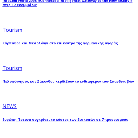
InfoCom World 2026: «Connected Intelligence: Gateway to the New Reality!»
στις 8 Δεκεμβρίου!
Tourism
Κάρπαθος και Μεσολόγγι στο επίκεντρο της γερμανικής αγοράς
Tourism
Πελοπόννησος και Ζάκυνθος κερδίζουν το ενδιαφέρον των Σκανδιναβών
NEWS
Ευρώπη: Έρευνα συγκρίνει το κόστος των διακοπών σε 7 προορισμούς