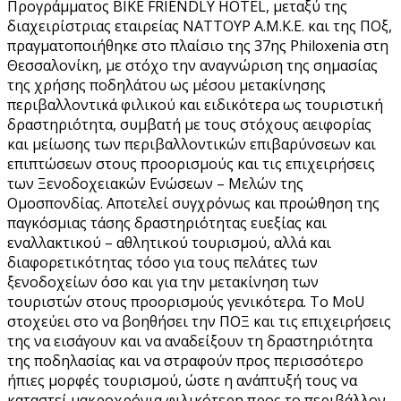
Προγράμματος BIKE FRIENDLY HOTEL, μεταξύ της
διαχειρίστριας εταιρείας ΝΑΤΤΟΥΡ Α.Μ.Κ.Ε. και της ΠΟξ,
πραγματοποιήθηκε στο πλαίσιο της 37ης Philoxenia στη
Θεσσαλονίκη, με στόχο την αναγνώριση της σημασίας
της χρήσης ποδηλάτου ως μέσου μετακίνησης
περιβαλλοντικά φιλικού και ειδικότερα ως τουριστική
δραστηριότητα, συμβατή με τους στόχους αειφορίας
και μείωσης των περιβαλλοντικών επιβαρύνσεων και
επιπτώσεων στους προορισμούς και τις επιχειρήσεις
των Ξενοδοχειακών Ενώσεων – Μελών της
Ομοσπονδίας. Αποτελεί συγχρόνως και προώθηση της
παγκόσμιας τάσης δραστηριότητας ευεξίας και
εναλλακτικού – αθλητικού τουρισμού, αλλά και
διαφορετικότητας τόσο για τους πελάτες των
ξενοδοχείων όσο και για την μετακίνηση των
τουριστών στους προορισμούς γενικότερα. Το MoU
στοχεύει στο να βοηθήσει την ΠΟΞ και τις επιχειρήσεις
της να εισάγουν και να αναδείξουν τη δραστηριότητα
της ποδηλασίας και να στραφούν προς περισσότερο
ήπιες μορφές τουρισμού, ώστε η ανάπτυξή τους να
καταστεί μακροχρόνια φιλικότερη προς το περιβάλλον.