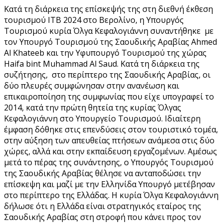
Κατά τη διάρκεια της επίσκεψής της στη διεθνή έκθεση
τουρισμού ITB 2024 στο Βερολίνο, η Υπουργός
Τουρισμού κυρία Όλγα Κεφαλογιάννη συναντήθηκε με
τον Υπουργό Τουρισμού της Σαουδικής Αραβίας Ahmed
Al Khateeb και την Υφυπουργό Τουρισμού της χώρας
Haifa bint Muhammad Al Saud. Κατά τη διάρκεια της
συζήτησης, στο περίπτερο της Σαουδικής Αραβίας, οι
δύο πλευρές συμφώνησαν στην ανανέωση και
επικαιροποίηση της συμφωνίας που είχε υπογραφεί το
2014, κατά την πρώτη θητεία της κυρίας Όλγας
Κεφαλογιάννη στο Υπουργείο Τουρισμού. Ιδιαίτερη
έμφαση δόθηκε στις επενδύσεις στον τουριστικό τομέα,
στην αύξηση των απευθείας πτήσεων ανάμεσα στις δύο
χώρες, αλλά και στην εκπαίδευση εργαζομένων. Αμέσως
μετά το πέρας της συνάντησης, ο Υπουργός Τουρισμού
της Σαουδικής Αραβίας θέλησε να ανταποδώσει την
επίσκεψη και μαζί με την Ελληνίδα Υπουργό μετέβησαν
στο περίπτερο της Ελλάδας. Η κυρία Όλγα Κεφαλογιάννη
δήλωσε ότι η Ελλάδα είναι στρατηγικός εταίρος της
Σαουδικής Αραβίας στη στροφή που κάνει προς τον