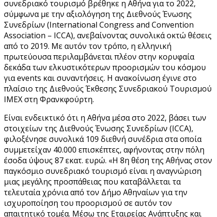
συνεδριακό τουρισμό βρέθηκε η Αθήνα για το 2022,
σύμφωνα με την αξιολόγηση της Διεθνούς Ένωσης
Συνεδρίων (International Congress and Convention
Association – ICCA), ανεβαίνοντας συνολικά οκτώ θέσεις
από το 2019. Με αυτόν τον τρόπο, η ελληνική
πρωτεύουσα περιλαμβάνεται πλέον στην κορυφαία
δεκάδα των ελκυστικότερων προορισμών του κόσμου
για events και συναντήσεις. Η ανακοίνωση έγινε στο
πλαίσιο της Διεθνούς Έκθεσης Συνεδριακού Τουρισμού
IMEX στη Φρανκφούρτη.
Είναι ενδεικτικό ότι η Αθήνα μέσα στο 2022, βάσει των
στοιχείων της Διεθνούς Ένωσης Συνεδρίων (ICCA),
φιλοξένησε συνολικά 109 διεθνή συνέδρια στα οποία
συμμετείχαν 40.000 επισκέπτες, αφήνοντας στην πόλη
έσοδα ύψους 87 εκατ. ευρώ. «Η 8η θέση της Αθήνας στον
παγκόσμιο συνεδριακό τουρισμό είναι η αναγνώριση
μιας μεγάλης προσπάθειας που καταβάλλεται τα
τελευταία χρόνια από τον Δήμο Αθηναίων για την
ισχυροποίηση του προορισμού σε αυτόν τον
απαιτητικό τομέα. Μέσω της Εταιρείας Ανάπτυξης και