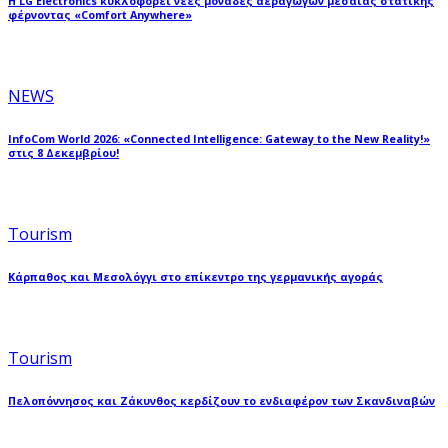
Η LG Electronics κυκλοφορεί νέες μονάδες αεραγωγών μεσαίας στατικής
φέρνοντας «Comfort Anywhere»
NEWS
InfoCom World 2026: «Connected Intelligence: Gateway to the New Reality!»
στις 8 Δεκεμβρίου!
Tourism
Κάρπαθος και Μεσολόγγι στο επίκεντρο της γερμανικής αγοράς
Tourism
Πελοπόννησος και Ζάκυνθος κερδίζουν το ενδιαφέρον των Σκανδιναβών