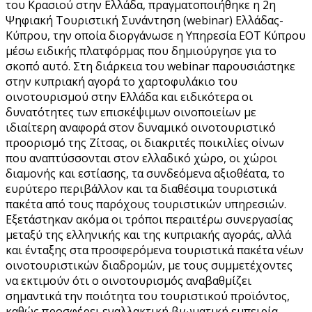
του Κρασιού στην Ελλάδα, πραγματοποιήθηκε η 2η
Ψηφιακή Τουριστική Συνάντηση (webinar) Ελλάδας-
Κύπρου, την οποία διοργάνωσε η Υπηρεσία ΕΟΤ Κύπρου
μέσω ειδικής πλατφόρμας που δημιούργησε για το
σκοπό αυτό. Στη διάρκεια του webinar παρουσιάστηκε
στην κυπριακή αγορά το χαρτοφυλάκιο του
οινοτουρισμού στην Ελλάδα και ειδικότερα οι
δυνατότητες των επισκέψιμων οινοποιείων με
ιδιαίτερη αναφορά στον δυναμικό οινοτουριστικό
προορισμό της Ζίτσας, οι διακριτές ποικιλίες οίνων
που αναπτύσσονται στον ελλαδικό χώρο, οι χώροι
διαμονής και εστίασης, τα συνδεόμενα αξιοθέατα, το
ευρύτερο περιβάλλον και τα διαθέσιμα τουριστικά
πακέτα από τους παρόχους τουριστικών υπηρεσιών.
Εξετάστηκαν ακόμα οι τρόποι περαιτέρω συνεργασίας
μεταξύ της ελληνικής και της κυπριακής αγοράς, αλλά
και ένταξης στα προσφερόμενα τουριστικά πακέτα νέων
οινοτουριστικών διαδρομών, με τους συμμετέχοντες
να εκτιμούν ότι ο οινοτουρισμός αναβαθμίζει
σημαντικά την ποιότητα του τουριστικού προϊόντος,
καθώς προσφέρει εναλλακτική βιωματική εμπειρία