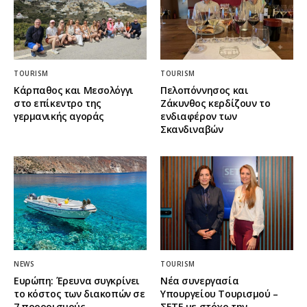
TOURISM
TOURISM
Κάρπαθος και Μεσολόγγι
Πελοπόννησος και
στο επίκεντρο της
Ζάκυνθος κερδίζουν το
γερμανικής αγοράς
ενδιαφέρον των
Σκανδιναβών
NEWS
TOURISM
Ευρώπη: Έρευνα συγκρίνει
Νέα συνεργασία
το κόστος των διακοπών σε
Υπουργείου Τουρισμού –
7 προορισμούς
ΣΕΤΕ με στόχο την