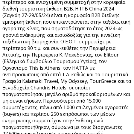
περίπτερο και ενισχυμένη συμμετοχή στην κορυφαία
διεθνή τουριστική έκθεση Β2Β. Η ITB China 2024
(Σαγκάη 27-29/05/24) είναι η κορυφαία Β2Β διεθνής
εμπορική έκθεση που επικεντρώνεται στην ταξιδιωτική
αγορά της Κίνας, που σηματοδότησε το έτος 2024 ως
χρονιά ανάκαμψης και αισιοδοξίας για την κινεζική
ταξιδιωτική βιομηχανία. Ο Ε.Ο.Τ. συμμετείχε με
περίπτερο 90 τ.μ. και συν-εκθέτες την Περιφέρεια
Αττικής, την Περιφέρεια Κ. Μακεδονίας, τον Elitour
(Ελληνικό Συμβούλιο Τουρισμού Υγείας), τον
Οργανισμό This is Athens, τον HATTA με
αντιπροσώπους από επτά Τ.Α. καθώς και τα Τουριστικά
Γραφεία Kalamaki Travel, My Odyssey, TourGreece και τα
Ξενοδοχεία Chandris Hotels, οι οποίοι
πραγματοποίησαν μεγάλο αριθμό προκαθορισμένων και
μη συναντήσεων. Περισσότεροι από 15.000
συμμετέχοντες, πάνω από 1.000 επιλεγμένοι αγοραστές
(buyers) και περίπου 250 εκπρόσωποι των μέσων
ενημέρωσης συμμετείχαν στην Έκθεση, ενώ
πραγματοποιήθηκαν, σύμφωνα με τους διοργανωτές
27.500+ επαγγελματικές συναντήσεις μεταξύ