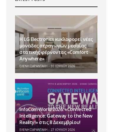
Η LG Electronics κυκλοφορεί νέες
μονάδες αεραγωγών μεσαίας
στατικής φέρνοντας «Comfort
Anywhere»
ΕΛΕΝΗ ΣΑΡΑΝΤΑΚΗ
30 ΙΟΥΛΊΟΥ 2026
InfoCom World 2026: «Connected
Intelligence: Gateway to the New
Reality!» στις 8 Δεκεμβρίου!
ΕΛΕΝΗ ΣΑΡΑΝΤΑΚΗ
27 ΙΟΥΛΊΟΥ 2026