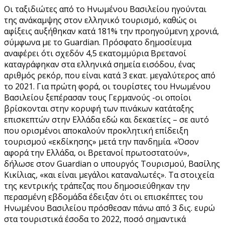
Οι ταξιδιώτες από το Ηνωμένου Βασιλείου ηγούνται
της ανάκαμψης στον ελληνικό τουρισμό, καθώς οι
αφίξεις αυξήθηκαν κατά 181% την προηγούμενη χρονιά,
σύμφωνα με το Guardian. Πρόσφατο δημοσίευμα
αναφέρει ότι σχεδόν 4,5 εκατομμύρια Βρετανοί
καταγράφηκαν στα ελληνικά σημεία εισόδου, ένας
αριθμός ρεκόρ, που είναι κατά 3 εκατ. μεγαλύτερος από
το 2021. Για πρώτη φορά, οι τουρίστες του Ηνωμένου
Βασιλείου ξεπέρασαν τους Γερμανούς -οι οποίοι
βρίσκονται στην κορυφή των πινάκων κατάταξης
επισκεπτών στην Ελλάδα εδώ και δεκαετίες – σε αυτό
που ορισμένοι αποκαλούν προκλητική επίδειξη
τουρισμού «εκδίκησης» μετά την πανδημία. «Όσον
αφορά την Ελλάδα, οι Βρετανοί πρωτοστατούν»,
δήλωσε στον Guardian ο υπουργός Τουρισμού, Βασίλης
Κικίλιας, «και είναι μεγάλοι καταναλωτές». Τα στοιχεία
της κεντρικής τράπεζας που δημοσιεύθηκαν την
περασμένη εβδομάδα έδειξαν ότι οι επισκέπτες του
Ηνωμένου Βασιλείου πρόσθεσαν πάνω από 3 δις. ευρώ
στα τουριστικά έσοδα το 2022, ποσό σημαντικά