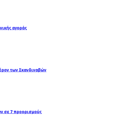
νικής αγοράς
έρον των Σκανδιναβών
ών σε 7 προορισμούς