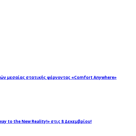
ωγών μεσαίας στατικής φέρνοντας «Comfort Anywhere»
ay to the New Reality!» στις 8 Δεκεμβρίου!