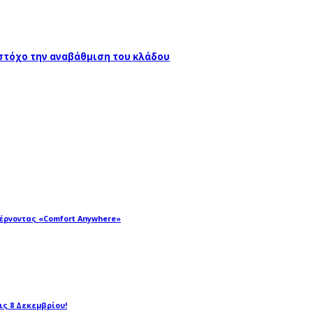
 στόχο την αναβάθμιση του κλάδου
φέρνοντας «Comfort Anywhere»
τις 8 Δεκεμβρίου!