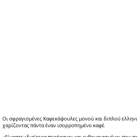
Οι σφραγισμένες Καφεκάψουλες μονού και διπλού ελληνι
χαρίζοντας πάντα έναν ισορροπημένο καφέ.
«Είμαστε ιδιαίτερα περήφανοι και ενθουσιασμένοι που π