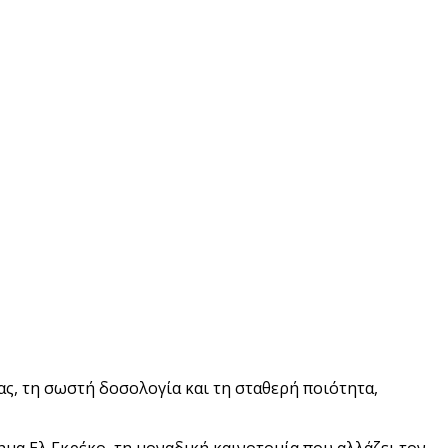
ς, τη σωστή δοσολογία και τη σταθερή ποιότητα,
μα Ελ Γκρέκο, τη μοναδική καινοτομία που αλλάζει τον