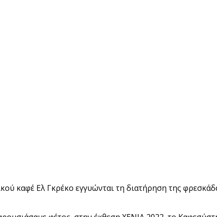
κού καφέ Ελ Γκρέκο εγγυώνται τη διατήρηση της φρεσκάδα
αρουσιάσαμε φέτος, στην έκθεση XENIA 2022, το Καφεσύστη