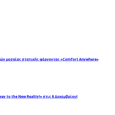
ωγών μεσαίας στατικής φέρνοντας «Comfort Anywhere»
ay to the New Reality!» στις 8 Δεκεμβρίου!