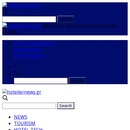
Νέος tour operator με πακέτα για
Ελλάδα
ΣΧΕΤΙΚΑ ΜΕ ΕΜΑΣ
ΔΙΑΦΗΜΙΣΗ
ΕΠΙΚΟΙΝΩΝΙΑ
NEWS
TOURISM
HOTEL TECH